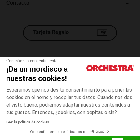
Contacto
Tarjeta Regalo
Condiciones generales de venta
Continúa sin consentimiento
¡Da un mordisco a
Aviso Legal
*Condiciones de las ofertas actuales
nuestras cookies!
Datos personales
Esperamos que nos des tu consentimiento para poner las
Gestión de las cookies
cookies en el horno y recopilar tus datos. Cuando nos des
Accesibilidad: no conforme
el visto bueno, podremos adaptar nuestros contenidos a
talla
Rosa
Rosa
unica
Orchestra adhiere al código de ética de la Federación Francesa de comercio
tus gustos. Entonces, ¿cookies, con pepitas o sin?
electrónico y venta a distancia (FEVAD) y al sistema de mediación de
comercio electrónico.
Leer la política de cookies
El pago medidante
is already available
Consentimientos certificados por
España
Lista d
AÑADIR A LA CESTA