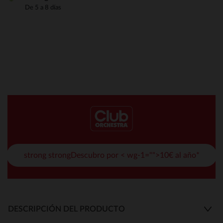
De 5 a 8 días
strong strongDescubro por < wg-1="">10€ al año*
DESCRIPCIÓN DEL PRODUCTO