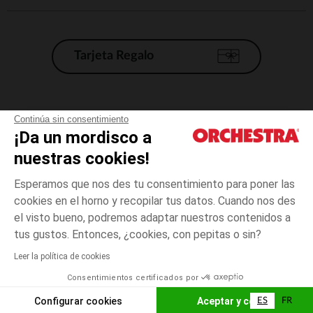
Tarjeta Regalo
Condiciones generales de venta
Continúa sin consentimiento
¡Da un mordisco a
Aviso Legal
*Condiciones de las ofertas actuales
nuestras cookies!
Datos personales
Esperamos que nos des tu consentimiento para poner las
Gestión de las cookies
cookies en el horno y recopilar tus datos. Cuando nos des
Accesibilidad: no conforme
el visto bueno, podremos adaptar nuestros contenidos a
talla
Gris
Gris
unica
Orchestra adhiere al código de ética de la Federación Francesa de comercio
tus gustos. Entonces, ¿cookies, con pepitas o sin?
electrónico y venta a distancia (FEVAD) y al sistema de mediación de
comercio electrónico.
Leer la política de cookies
El pago medidante
is already available
Consentimientos certificados por
España
Lista d
AÑADIR A LA CESTA
Configurar cookies
Aceptar y cerrar
ES
FR