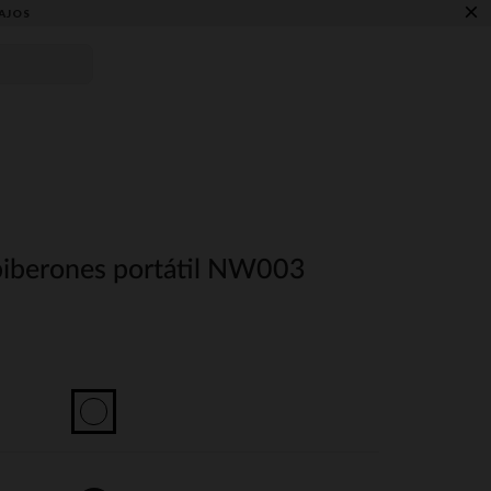
×
AJOS
biberones portátil NW003