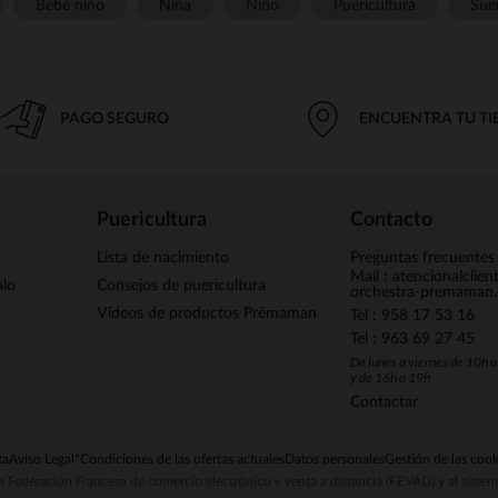
Bebé niño
Niña
Niño
Puericultura
Sue
PAGO SEGURO
ENCUENTRA TU T
Puericultura
Contacto
Lista de nacimiento
Preguntas frecuentes
Mail : atencionalclie
alo
Consejos de puericultura
orchestra-premaman
Vídeos de productos Prémaman
Tel : 958 17 53 16
Tel : 963 69 27 45
De lunes a viernes de 10h 
y de 16h a 19h
Contactar
ta
Aviso Legal
*Condiciones de las ofertas actuales
Datos personales
Gestión de las cook
la Federación Francesa de comercio electrónico y venta a distancia (FEVAD) y al sist