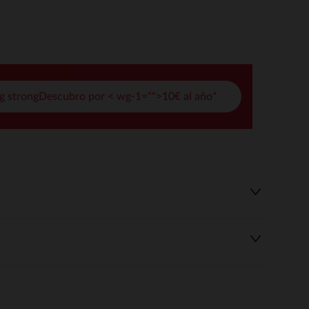
pciones
ustes de privacidad, garantizando el cumplimiento de las regula
g strongDescubro por < wg-1="">10€ al año*