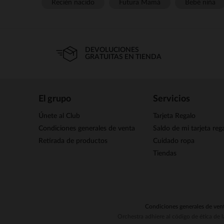
Recién nacido
Futura Mamá
Bebé niña
DEVOLUCIONES
GRATUITAS EN TIENDA
El grupo
Servicios
Únete al Club
Tarjeta Regalo
Condiciones generales de venta
Saldo de mi tarjeta reg
Retirada de productos
Cuidado ropa
Tiendas
Condiciones generales de ven
Orchestra adhiere al código de ética de 