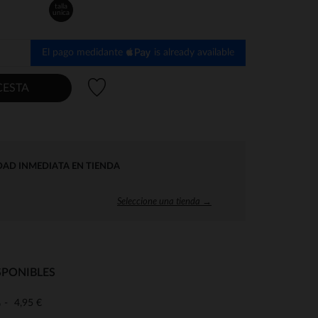
talla
unica
El pago medidante
is already available
Lista de deseos
CESTA
DAD INMEDIATA EN TIENDA
Seleccione una tienda →
SPONIBLES
4,95 €
o