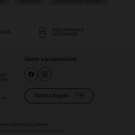
ño
Prémaman
Los consejos de Orchestra
DESCARGAR LA
IENDA
APLICACIÓN
Únete a la comunidad
nte@
.com
Tarjeta Regalo
a 14h
ies
Accesibilidad: no conforme
ema de mediación de comercio electrónico.