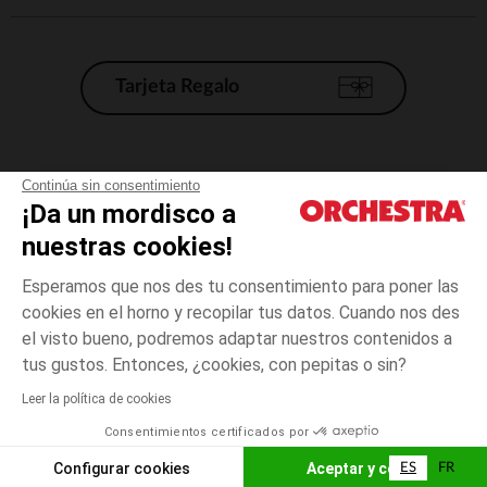
Tarjeta Regalo
Condiciones generales de venta
Continúa sin consentimiento
¡Da un mordisco a
Aviso Legal
*Condiciones de las ofertas actuales
nuestras cookies!
Datos personales
Esperamos que nos des tu consentimiento para poner las
Gestión de las cookies
cookies en el horno y recopilar tus datos. Cuando nos des
Accesibilidad: no conforme
el visto bueno, podremos adaptar nuestros contenidos a
talla
Blanco
Blanco
unica
Orchestra adhiere al código de ética de la Federación Francesa de comercio
tus gustos. Entonces, ¿cookies, con pepitas o sin?
electrónico y venta a distancia (FEVAD) y al sistema de mediación de
comercio electrónico.
Leer la política de cookies
El pago medidante
is already available
Consentimientos certificados por
España
Lista d
AÑADIR A LA CESTA
Configurar cookies
Aceptar y cerrar
ES
FR