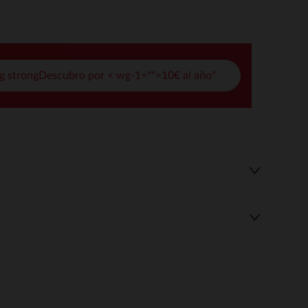
pciones
ustes de privacidad, garantizando el cumplimiento de las regula
g strongDescubro por < wg-1="">10€ al año*