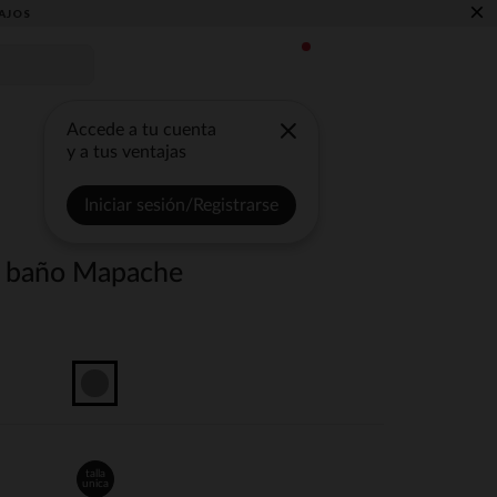
×
AJOS
Accede a tu cuenta
y a tus ventajas
Iniciar sesión/Registrarse
 baño Mapache
talla
unica