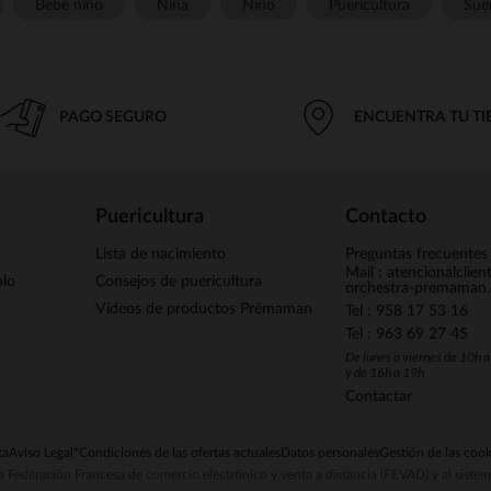
Bebé niño
Niña
Niño
Puericultura
Sue
PAGO SEGURO
ENCUENTRA TU T
Puericultura
Contacto
Lista de nacimiento
Preguntas frecuentes
Mail : atencionalclie
alo
Consejos de puericultura
orchestra-premaman
Vídeos de productos Prémaman
Tel : 958 17 53 16
Tel : 963 69 27 45
De lunes a viernes de 10h 
y de 16h a 19h
Contactar
ta
Aviso Legal
*Condiciones de las ofertas actuales
Datos personales
Gestión de las cook
la Federación Francesa de comercio electrónico y venta a distancia (FEVAD) y al sist