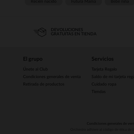
Recién nacido
Futura Mamá
Bebé niña
DEVOLUCIONES
GRATUITAS EN TIENDA
El grupo
Servicios
Únete al Club
Tarjeta Regalo
Condiciones generales de venta
Saldo de mi tarjeta reg
Retirada de productos
Cuidado ropa
Tiendas
Condiciones generales de ven
Orchestra adhiere al código de ética de 