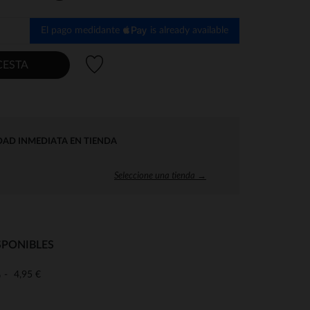
El pago medidante
is already available
Lista de deseos
CESTA
DAD INMEDIATA EN TIENDA
Seleccione una tienda →
SPONIBLES
4,95 €
o