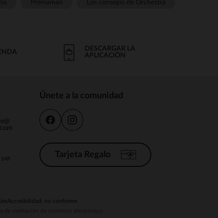
ño
Prémaman
Los consejos de Orchestra
DESCARGAR LA
IENDA
APLICACIÓN
Únete a la comunidad
nte@
.com
Tarjeta Regalo
a 14h
ies
Accesibilidad: no conforme
ema de mediación de comercio electrónico.