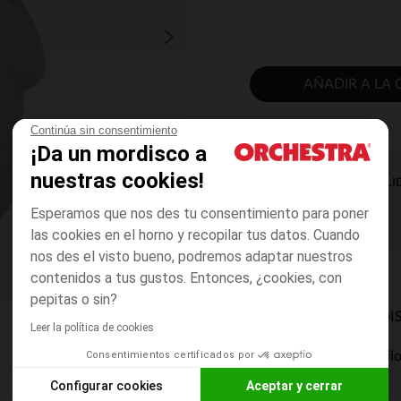
AÑADIR A LA 
Continúa sin consentimiento
¡Da un mordisco a
nuestras cookies!
DISPONIBILI
Esperamos que nos des tu consentimiento para poner
las cookies en el horno y recopilar tus datos. Cuando
nos des el visto bueno, podremos adaptar nuestros
contenidos a tus gustos. Entonces, ¿cookies, con
pepitas o sin?
MODOS DE ENVÍO DI
Leer la política de cookies
Consentimientos certificados por
Entrega a domicili
De 5 a 8 días
Configurar cookies
Aceptar y cerrar