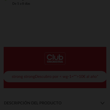
De 5 a 8 días
strong strongDescubro por < wg-1="">10€ al año*
DESCRIPCIÓN DEL PRODUCTO