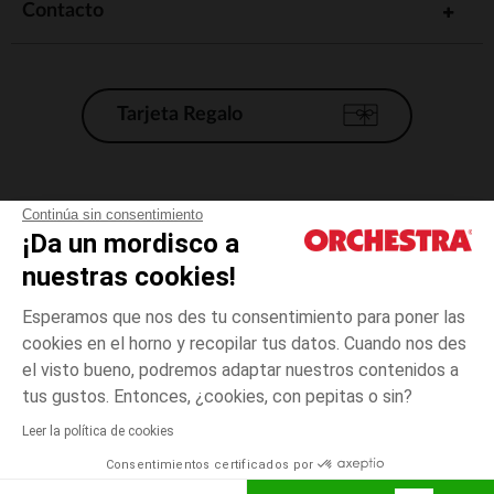
Contacto
Tarjeta Regalo
Condiciones generales de venta
Continúa sin consentimiento
¡Da un mordisco a
Aviso Legal
*Condiciones de las ofertas actuales
nuestras cookies!
Datos personales
Esperamos que nos des tu consentimiento para poner las
Gestión de las cookies
cookies en el horno y recopilar tus datos. Cuando nos des
Accesibilidad: no conforme
el visto bueno, podremos adaptar nuestros contenidos a
talla
Beige
Beige
unica
Orchestra adhiere al código de ética de la Federación Francesa de comercio
tus gustos. Entonces, ¿cookies, con pepitas o sin?
electrónico y venta a distancia (FEVAD) y al sistema de mediación de
comercio electrónico.
Leer la política de cookies
El pago medidante
is already available
Consentimientos certificados por
España
Lista d
AÑADIR A LA CESTA