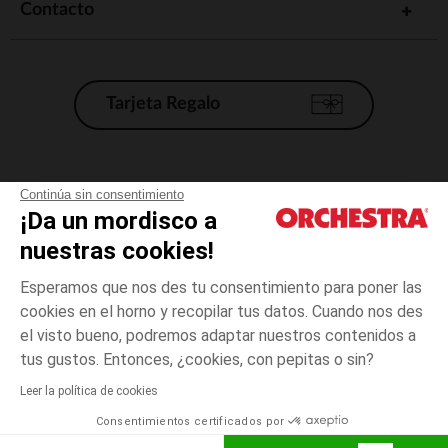
Contacto
Tarjeta Regalo
Condiciones generales de venta
Continúa sin consentimiento
¡Da un mordisco a
Aviso Legal
*Condiciones de las ofertas actuales
nuestras cookies!
Datos personales
Esperamos que nos des tu consentimiento para poner las
Gestión de las cookies
cookies en el horno y recopilar tus datos. Cuando nos des
Accesibilidad: no conforme
el visto bueno, podremos adaptar nuestros contenidos a
talla
Blanc
Blanc
unica
Orchestra adhiere al código de ética de la Federación Francesa de comercio
tus gustos. Entonces, ¿cookies, con pepitas o sin?
electrónico y venta a distancia (FEVAD) y al sistema de mediación de
comercio electrónico.
Leer la política de cookies
El pago medidante
is already available
Consentimientos certificados por
España
Lista d
AÑADIR A LA CESTA