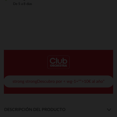
De 5 a 8 días
strong strongDescubro por < wg-1="">10€ al año*
DESCRIPCIÓN DEL PRODUCTO