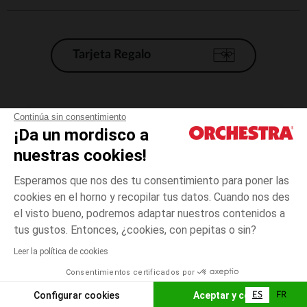
Tarjeta Regalo
Condiciones generales de venta
Continúa sin consentimiento
¡Da un mordisco a
Aviso Legal
*Condiciones de las ofertas actuales
nuestras cookies!
Datos personales
Esperamos que nos des tu consentimiento para poner las
Gestión de las cookies
cookies en el horno y recopilar tus datos. Cuando nos des
Accesibilidad: no conforme
el visto bueno, podremos adaptar nuestros contenidos a
talla
Beige
Beige
unica
Orchestra adhiere al código de ética de la Federación Francesa de comercio
tus gustos. Entonces, ¿cookies, con pepitas o sin?
electrónico y venta a distancia (FEVAD) y al sistema de mediación de
comercio electrónico.
Leer la política de cookies
El pago medidante
is already available
Consentimientos certificados por
España
Lista d
AÑADIR A LA CESTA
Configurar cookies
Aceptar y cerrar
ES
FR