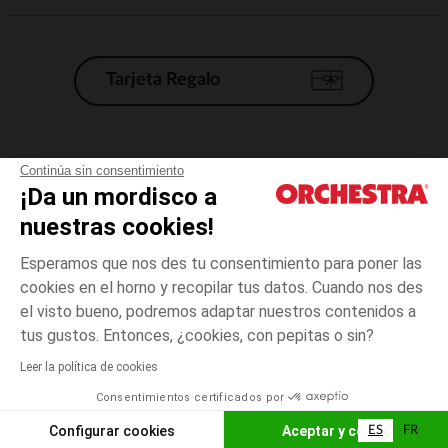
Tarjeta Regalo
Condiciones generales de venta
Continúa sin consentimiento
¡Da un mordisco a
Aviso Legal
*Condiciones de las ofertas actuales
nuestras cookies!
Datos personales
Esperamos que nos des tu consentimiento para poner las
Gestión de las cookies
cookies en el horno y recopilar tus datos. Cuando nos des
Accesibilidad: no conforme
el visto bueno, podremos adaptar nuestros contenidos a
talla
Multicolor
Multicolor
unica
Orchestra adhiere al código de ética de la Federación Francesa de comercio
tus gustos. Entonces, ¿cookies, con pepitas o sin?
electrónico y venta a distancia (FEVAD) y al sistema de mediación de
comercio electrónico.
Leer la política de cookies
El pago medidante
is already available
Consentimientos certificados por
España
Lista d
AÑADIR A LA CESTA
Configurar cookies
Aceptar y cerrar
ES
FR