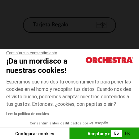
Tarjeta Regalo
Condiciones generales de venta
Continúa sin consentimiento
¡Da un mordisco a
Aviso Legal
*Condiciones de las ofertas actuales
nuestras cookies!
Datos personales
Esperamos que nos des tu consentimiento para poner las
Gestión de las cookies
cookies en el horno y recopilar tus datos. Cuando nos des
Accesibilidad: no conforme
el visto bueno, podremos adaptar nuestros contenidos a
talla
Multicolore
Multicolore
unica
Orchestra adhiere al código de ética de la Federación Francesa de comercio
tus gustos. Entonces, ¿cookies, con pepitas o sin?
electrónico y venta a distancia (FEVAD) y al sistema de mediación de
comercio electrónico.
Leer la política de cookies
El pago medidante
is already available
Consentimientos certificados por
España
Lista d
AÑADIR A LA CESTA
Configurar cookies
Aceptar y cerrar
ES
FR