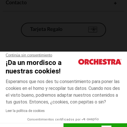
Contacto
Tarjeta Regalo
Condiciones generales de venta
Continúa sin consentimiento
¡Da un mordisco a
Aviso Legal
*Condiciones de las ofertas actuales
nuestras cookies!
Datos personales
Esperamos que nos des tu consentimiento para poner las
Gestión de las cookies
cookies en el horno y recopilar tus datos. Cuando nos des
Accesibilidad: no conforme
el visto bueno, podremos adaptar nuestros contenidos a
talla
Blanco
Blanco
unica
Orchestra adhiere al código de ética de la Federación Francesa de comercio
tus gustos. Entonces, ¿cookies, con pepitas o sin?
electrónico y venta a distancia (FEVAD) y al sistema de mediación de
comercio electrónico.
Leer la política de cookies
El pago medidante
is already available
Consentimientos certificados por
España
Lista d
AÑADIR A LA CESTA