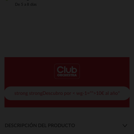
De 5 a 8 días
strong strongDescubro por < wg-1="">10€ al año*
DESCRIPCIÓN DEL PRODUCTO