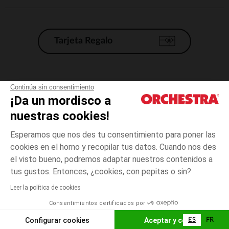
Tarjeta Regalo
Condiciones generales de venta
Continúa sin consentimiento
¡Da un mordisco a
Aviso Legal
*Condiciones de las ofertas actuales
nuestras cookies!
Datos personales
Esperamos que nos des tu consentimiento para poner las
Gestión de las cookies
cookies en el horno y recopilar tus datos. Cuando nos des
Accesibilidad: no conforme
el visto bueno, podremos adaptar nuestros contenidos a
talla
Gris
Gris
unica
Orchestra adhiere al código de ética de la Federación Francesa de comercio
tus gustos. Entonces, ¿cookies, con pepitas o sin?
electrónico y venta a distancia (FEVAD) y al sistema de mediación de
comercio electrónico.
Leer la política de cookies
El pago medidante
is already available
Consentimientos certificados por
España
Lista d
AÑADIR A LA CESTA
Configurar cookies
Aceptar y cerrar
ES
FR