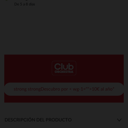
De 5 a 8 días
strong strongDescubro por < wg-1="">10€ al año*
DESCRIPCIÓN DEL PRODUCTO