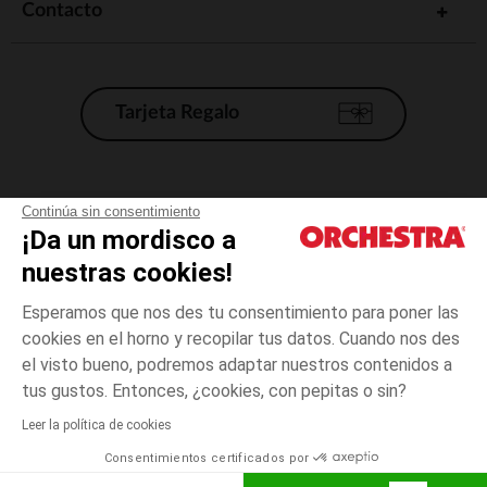
Contacto
Tarjeta Regalo
Condiciones generales de venta
Continúa sin consentimiento
¡Da un mordisco a
Aviso Legal
*Condiciones de las ofertas actuales
nuestras cookies!
Datos personales
Esperamos que nos des tu consentimiento para poner las
Gestión de las cookies
cookies en el horno y recopilar tus datos. Cuando nos des
Accesibilidad: no conforme
el visto bueno, podremos adaptar nuestros contenidos a
talla
Blanco
Blanco
unica
Orchestra adhiere al código de ética de la Federación Francesa de comercio
tus gustos. Entonces, ¿cookies, con pepitas o sin?
electrónico y venta a distancia (FEVAD) y al sistema de mediación de
comercio electrónico.
Leer la política de cookies
El pago medidante
is already available
Consentimientos certificados por
España
Lista d
AÑADIR A LA CESTA