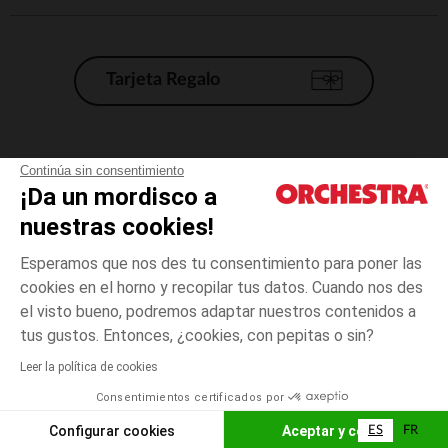
Tarjeta Regalo
Condiciones generales de venta
Continúa sin consentimiento
¡Da un mordisco a
Aviso Legal
*Condiciones de las ofertas actuales
nuestras cookies!
Datos personales
Esperamos que nos des tu consentimiento para poner las
Gestión de las cookies
cookies en el horno y recopilar tus datos. Cuando nos des
Accesibilidad: no conforme
el visto bueno, podremos adaptar nuestros contenidos a
talla
Rosa
Rosa
unica
Orchestra adhiere al código de ética de la Federación Francesa de comercio
tus gustos. Entonces, ¿cookies, con pepitas o sin?
electrónico y venta a distancia (FEVAD) y al sistema de mediación de
comercio electrónico.
Leer la política de cookies
El pago medidante
is already available
Consentimientos certificados por
España
Lista d
AÑADIR A LA CESTA
Configurar cookies
Aceptar y cerrar
ES
FR