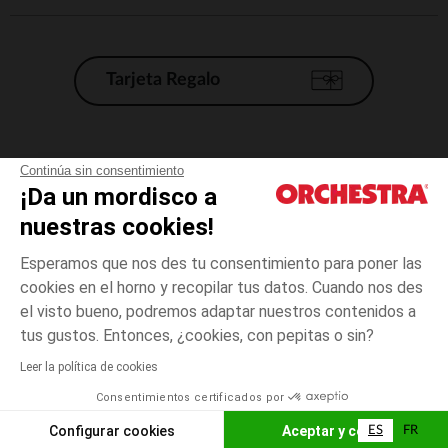
Tarjeta Regalo
Condiciones generales de venta
Continúa sin consentimiento
¡Da un mordisco a
Aviso Legal
*Condiciones de las ofertas actuales
nuestras cookies!
Datos personales
Esperamos que nos des tu consentimiento para poner las
Gestión de las cookies
cookies en el horno y recopilar tus datos. Cuando nos des
Accesibilidad: no conforme
el visto bueno, podremos adaptar nuestros contenidos a
talla
Blanco
Blanco
unica
Orchestra adhiere al código de ética de la Federación Francesa de comercio
tus gustos. Entonces, ¿cookies, con pepitas o sin?
electrónico y venta a distancia (FEVAD) y al sistema de mediación de
comercio electrónico.
Leer la política de cookies
El pago medidante
is already available
Consentimientos certificados por
España
Lista d
AÑADIR A LA CESTA
Configurar cookies
Aceptar y cerrar
ES
FR