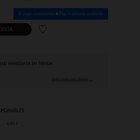
El pago medidante
is already available
Lista de deseos
CESTA
DAD INMEDIATA EN TIENDA
Seleccione una tienda →
SPONIBLES
4,95 €
o