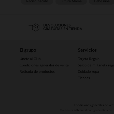
Recién nacido
Futura Mamá
Bebé niña
DEVOLUCIONES
GRATUITAS EN TIENDA
El grupo
Servicios
Únete al Club
Tarjeta Regalo
Condiciones generales de venta
Saldo de mi tarjeta reg
Retirada de productos
Cuidado ropa
Tiendas
Condiciones generales de ven
Orchestra adhiere al código de ética de 