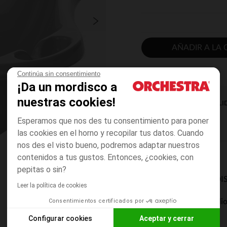
AÑADIR A LA 
Continúa sin consentimiento
¡Da un mordisco a
nuestras cookies!
DISPONIBILI
Esperamos que nos des tu consentimiento para poner
las cookies en el horno y recopilar tus datos. Cuando
nos des el visto bueno, podremos adaptar nuestros
contenidos a tus gustos. Entonces, ¿cookies, con
pepitas o sin?
MODOS DE ENVÍO DI
Leer la política de cookies
Consentimientos certificados por
Entrega a domicili
De 5 a 8 días
Configurar cookies
Aceptar y cerrar