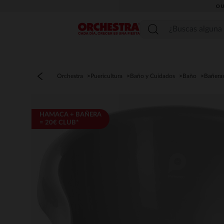
OU
Menú
Orchestra
Puericultura
Baño y Cuidados
Baño
Bañera
HAMACA + BAÑERA
= 20€ CLUB*