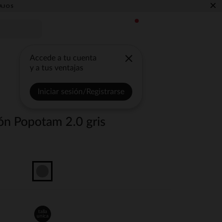
×
AJOS
Accede a tu cuenta
y a tus ventajas
Iniciar sesión/Registrarse
ón Popotam 2.0 gris
talla
unica