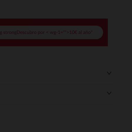
opciones
ración de privacidad, garantizando el cumplimiento de la normat
g strongDescubro por < wg-1="">10€ al año*