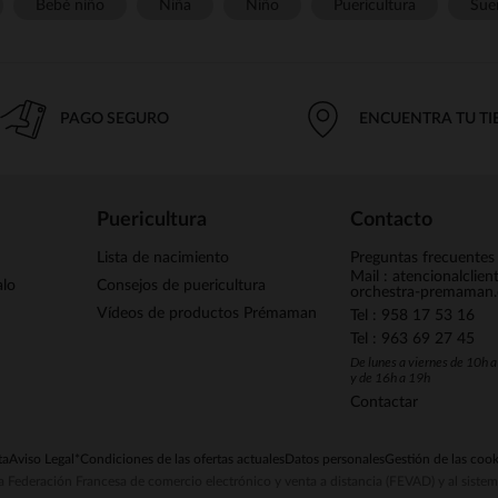
Bebé niño
Niña
Niño
Puericultura
Sue
PAGO SEGURO
ENCUENTRA TU T
Puericultura
Contacto
Lista de nacimiento
Preguntas frecuentes
Mail : atencionalclie
alo
Consejos de puericultura
orchestra-premaman
Vídeos de productos Prémaman
Tel : 958 17 53 16
Tel : 963 69 27 45
De lunes a viernes de 10h 
y de 16h a 19h
Contactar
ta
Aviso Legal
*Condiciones de las ofertas actuales
Datos personales
Gestión de las cook
la Federación Francesa de comercio electrónico y venta a distancia (FEVAD) y al sist