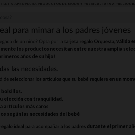
TLET // APROVECHA PRODUCTOS DE MODA Y PUERICULTURA A PRECIOS B
deal para mimar a los padres jóvenes
, válida 
llegada de un niño? Opta por la
tarjeta regalo Orquesta
emente los productos necesitan entre nuestra amplia selecci
rimeros años de su hijo!
odas las necesidades.
en un mome
ad de
seleccionar los artículos que su bebé requiere
 bolsillos.
u elección con tranquilidad.
a artículos más caros
lazos según las necesidades del bebé
durante el primer añ
regalo ideal para acompañar a los padres