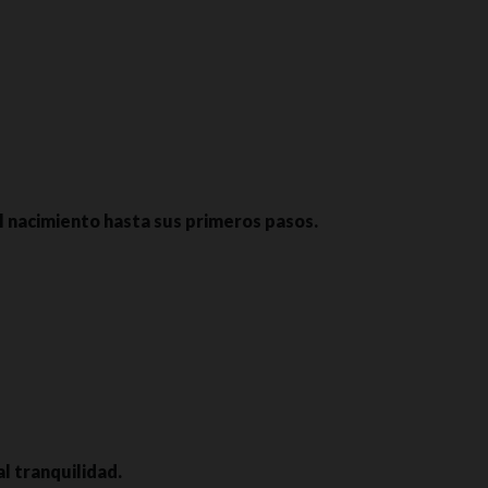
el nacimiento hasta sus primeros pasos.
pciones
ustes de privacidad, garantizando el cumplimiento de las regula
l tranquilidad.