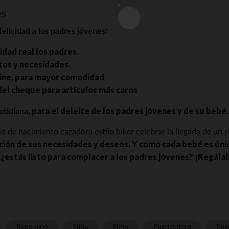
es
:
felicidad a los padres jóvenes
idad real los padres.
tos y necesidades.
nline, para mayor comodidad
el cheque para artículos más caros
, para el deleite de los padres jóvenes y de su bebé.
cotidiana
 de nacimiento cazadora estilo biker celebrar la llegada de un pe
ción de sus necesidades y deseos. Y como cada bebé es úni
¿estás listo para complacer a los padres jóvenes? ¡Regálal
Bebé niño
Niña
Niño
Puericultura
Sue