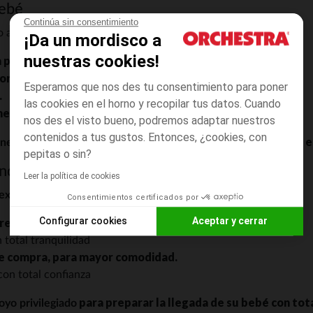
bebé
Continúa sin consentimiento
:
o a todo el
mundo de la puericultura para bebés varones
¡Da un mordisco a
nuestras cookies!
 para el parto, toallitas, pañales...
portabebés, sacos...
Esperamos que nos des tu consentimiento para poner
.
las cookies en el horno y recopilar tus datos. Cuando
es, sonajeros, columpios...
nos des el visto bueno, podremos adaptar nuestros
contenidos a tus gustos. Entonces, ¿cookies, con
, para equipar al bebé desde 
 necesidades y todos los estilos
pepitas o sin?
nda y online
Leer la política de cookies
:
experiencia de compra fluida y agradable
Consentimientos certificados por
Configurar cookies
Aceptar y cerrar
preferencias
 total tranquilidad
Axeptio consent
Plataforma de Gestión de Consentimiento: Personaliza tus O
€ de compra, para mayor comodidad.
Nuestra plataforma te permite personalizar y gestionar tus aj
con total confianza
para preparar la llegada de su bebé con tota
oyo privilegiado