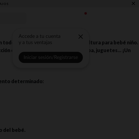
×
AJOS
Accede a tu cuenta
en todos nuestros artículos de puericultura para bebé niño.
y a tus ventajas
ón de cochecitos, sillas de coche, ropa, juguetes... ¡Un
Iniciar sesión/Registrarse
nto determinado:
o del bebé.