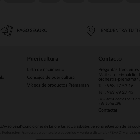
PAGO SEGURO
ENCUENTRA TU T
Puericultura
Contacto
Lista de nacimiento
Preguntas frecuentes
Mail : atencionalclie
alo
Consejos de puericultura
orchestra-premaman
Vídeos de productos Prémaman
Tel : 958 17 53 16
Tel : 963 69 27 45
De lunes a viernes de 10h 
y de 16h a 19h
Contactar
ta
Aviso Legal
*Condiciones de las ofertas actuales
Datos personales
Gestión de las cook
la Federación Francesa de comercio electrónico y venta a distancia (FEVAD) y al sist