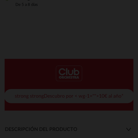
De 5 a 8 días
strong strongDescubro por < wg-1="">10€ al año*
DESCRIPCIÓN DEL PRODUCTO