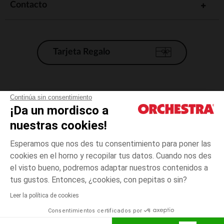
Contacto
Tarjeta Regalo
Condiciones generales de venta
Continúa sin consentimiento
¡Da un mordisco a
Aviso Legal
*Condiciones de las ofertas actuales
nuestras cookies!
Datos personales
Esperamos que nos des tu consentimiento para poner las
Gestión de las cookies
cookies en el horno y recopilar tus datos. Cuando nos des
Accesibilidad: no conforme
el visto bueno, podremos adaptar nuestros contenidos a
Beige
Beige
XS
Orchestra adhiere al código de ética de la Federación Francesa de comercio
tus gustos. Entonces, ¿cookies, con pepitas o sin?
electrónico y venta a distancia (FEVAD) y al sistema de mediación de
comercio electrónico.
Leer la política de cookies
El pago medidante
is already available
Consentimientos certificados por
España
Lista d
ELIGE UNA TALLA