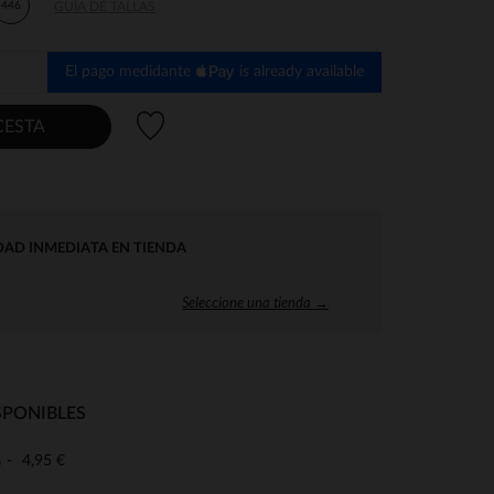
446
GUÍA DE TALLAS
El pago medidante
is already available
Lista de deseos
CESTA
DAD INMEDIATA EN TIENDA
Seleccione una tienda →
SPONIBLES
4,95 €
o