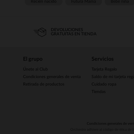
Recién nacido
Futura Mamá
Bebé niña
DEVOLUCIONES
GRATUITAS EN TIENDA
El grupo
Servicios
Únete al Club
Tarjeta Regalo
Condiciones generales de venta
Saldo de mi tarjeta reg
Retirada de productos
Cuidado ropa
Tiendas
Condiciones generales de ven
Orchestra adhiere al código de ética de 