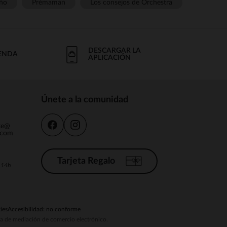
ño
Prémaman
Los consejos de Orchestra
DESCARGAR LA
IENDA
APLICACIÓN
Únete a la comunidad
nte@
.com
Tarjeta Regalo
a 14h
ies
Accesibilidad: no conforme
ema de mediación de comercio electrónico.