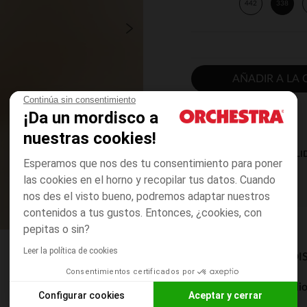
442
338
AÑADIR A LA 
Continúa sin consentimiento
¡Da un mordisco a
nuestras cookies!
DISPONIBILI
Esperamos que nos des tu consentimiento para poner
las cookies en el horno y recopilar tus datos. Cuando
nos des el visto bueno, podremos adaptar nuestros
contenidos a tus gustos. Entonces, ¿cookies, con
pepitas o sin?
Leer la política de cookies
MODOS DE ENVÍO DI
Consentimientos certificados por
Entrega a domicili
Configurar cookies
Aceptar y cerrar
De 5 a 8 días