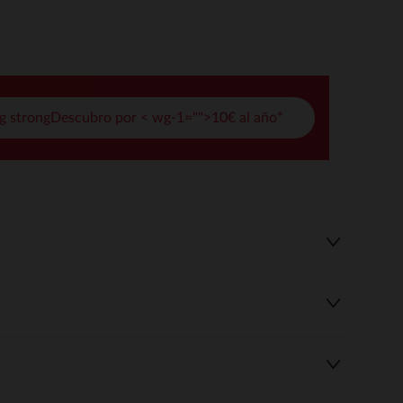
pciones
ustes de privacidad, garantizando el cumplimiento de las regula
g strongDescubro por < wg-1="">10€ al año*