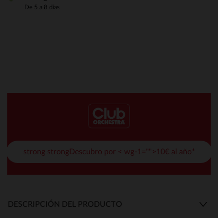
De 5 a 8 días
strong strongDescubro por < wg-1="">10€ al año*
DESCRIPCIÓN DEL PRODUCTO