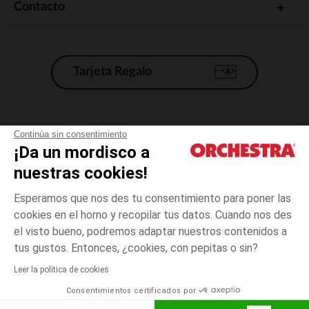
Contacto
Tarjeta Regalo
Condiciones generales de venta
Continúa sin consentimiento
¡Da un mordisco a
Aviso Legal
*Condiciones de las ofertas actuales
nuestras cookies!
Datos personales
Esperamos que nos des tu consentimiento para poner las
Gestión de las cookies
cookies en el horno y recopilar tus datos. Cuando nos des
Accesibilidad: no conforme
el visto bueno, podremos adaptar nuestros contenidos a
talla
Blanco
Blanco
unica
Orchestra adhiere al código de ética de la Federación Francesa de comercio
tus gustos. Entonces, ¿cookies, con pepitas o sin?
electrónico y venta a distancia (FEVAD) y al sistema de mediación de
comercio electrónico.
Leer la política de cookies
El pago medidante
is already available
Consentimientos certificados por
España
Lista d
AÑADIR A LA CESTA