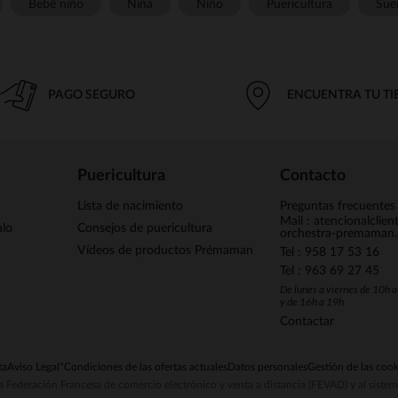
Bebé niño
Niña
Niño
Puericultura
Sue
PAGO SEGURO
ENCUENTRA TU T
Puericultura
Contacto
Lista de nacimiento
Preguntas frecuentes
Mail : atencionalclie
alo
Consejos de puericultura
orchestra-premaman
Vídeos de productos Prémaman
Tel : 958 17 53 16
Tel : 963 69 27 45
De lunes a viernes de 10h 
y de 16h a 19h
Contactar
ta
Aviso Legal
*Condiciones de las ofertas actuales
Datos personales
Gestión de las cook
la Federación Francesa de comercio electrónico y venta a distancia (FEVAD) y al sist