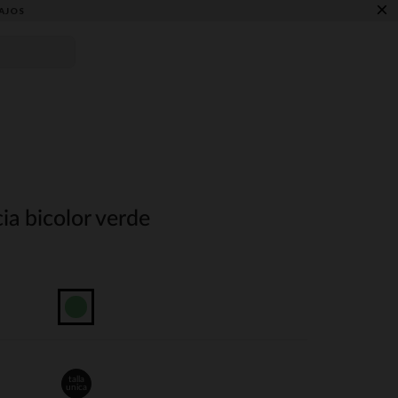
×
AJOS
ia bicolor verde
talla
unica