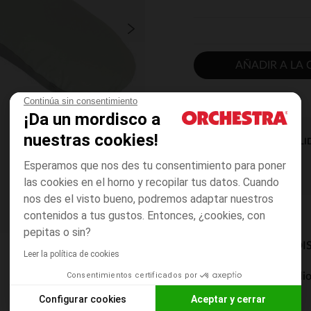
AÑADIR A LA 
Continúa sin consentimiento
¡Da un mordisco a
nuestras cookies!
DISPONIBILI
Esperamos que nos des tu consentimiento para poner
las cookies en el horno y recopilar tus datos. Cuando
nos des el visto bueno, podremos adaptar nuestros
contenidos a tus gustos. Entonces, ¿cookies, con
pepitas o sin?
MODOS DE ENVÍO DI
Leer la política de cookies
Consentimientos certificados por
Entrega a domicili
De 5 a 8 días
Configurar cookies
Aceptar y cerrar