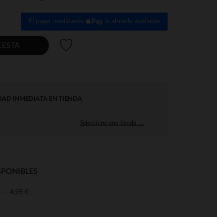
El pago medidante
is already available
Lista de deseos
CESTA
DAD INMEDIATA EN TIENDA
Seleccione una tienda →
SPONIBLES
4,95 €
o