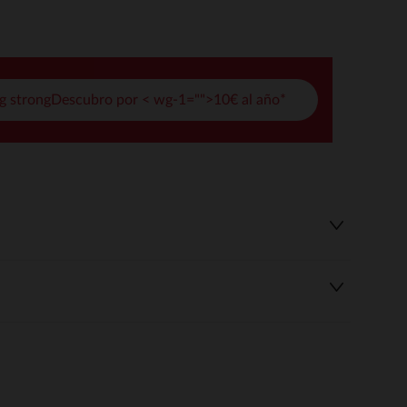
pciones
ustes de privacidad, garantizando el cumplimiento de las regula
g strongDescubro por < wg-1="">10€ al año*