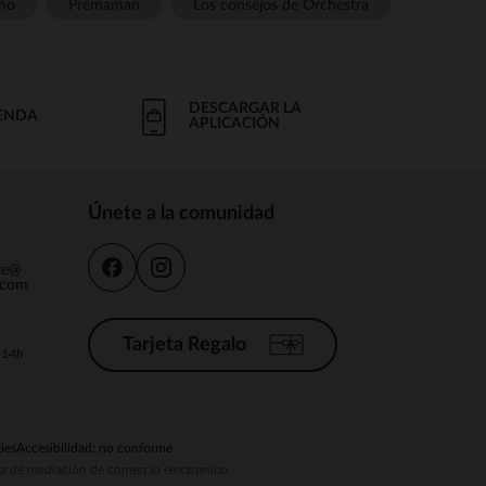
ño
Prémaman
Los consejos de Orchestra
DESCARGAR LA
IENDA
APLICACIÓN
Únete a la comunidad
nte@
.com
Tarjeta Regalo
a 14h
ies
Accesibilidad: no conforme
ema de mediación de comercio electrónico.