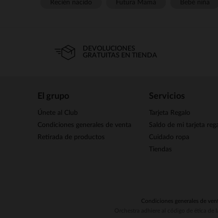
Recién nacido
Futura Mamá
Bebé niña
DEVOLUCIONES
GRATUITAS EN TIENDA
El grupo
Servicios
Únete al Club
Tarjeta Regalo
Condiciones generales de venta
Saldo de mi tarjeta reg
Retirada de productos
Cuidado ropa
Tiendas
Condiciones generales de ven
Orchestra adhiere al código de ética de 