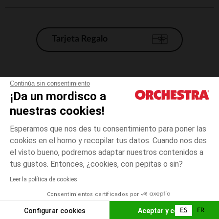
Tarjeta Regalo
Condiciones generales de venta
Continúa sin consentimiento
¡Da un mordisco a
Aviso Legal
*Condiciones de las ofertas actuales
nuestras cookies!
Datos personales
Esperamos que nos des tu consentimiento para poner las
Gestión de las cookies
cookies en el horno y recopilar tus datos. Cuando nos des
Accesibilidad: no conforme
el visto bueno, podremos adaptar nuestros contenidos a
3
Azul
Azul
años
Orchestra adhiere al código de ética de la Federación Francesa de comercio
tus gustos. Entonces, ¿cookies, con pepitas o sin?
electrónico y venta a distancia (FEVAD) y al sistema de mediación de
comercio electrónico.
Leer la política de cookies
El pago medidante
is already available
Consentimientos certificados por
España
Lista d
AÑADIR A LA CESTA
Configurar cookies
Aceptar y cerrar
ES
FR