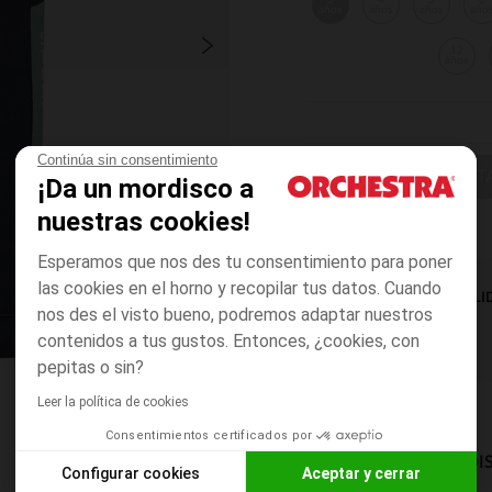
3
4
5
6
años
años
años
año
12
años
Continúa sin consentimiento
ELIGE UNA T
¡Da un mordisco a
nuestras cookies!
Esperamos que nos des tu consentimiento para poner
las cookies en el horno y recopilar tus datos. Cuando
DISPONIBILI
nos des el visto bueno, podremos adaptar nuestros
contenidos a tus gustos. Entonces, ¿cookies, con
pepitas o sin?
Leer la política de cookies
Consentimientos certificados por
MODOS DE ENVÍO DI
Configurar cookies
Aceptar y cerrar