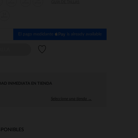
7
8
10
GUÍA DE TALLAS
s
años
años
años
14
años
El pago medidante
is already available
Lista de deseos
ALLA
DAD INMEDIATA EN TIENDA
Seleccione una tienda →
SPONIBLES