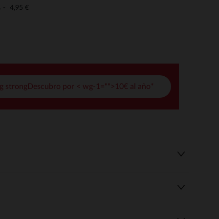
pciones
4,95 €
o
ustes de privacidad, garantizando el cumplimiento de las regula
g strongDescubro por < wg-1="">10€ al año*