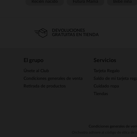
Recién nacido
Futura Mamá
Bebé niña
DEVOLUCIONES
GRATUITAS EN TIENDA
El grupo
Servicios
Únete al Club
Tarjeta Regalo
Condiciones generales de venta
Saldo de mi tarjeta reg
Retirada de productos
Cuidado ropa
Tiendas
Condiciones generales de ven
Orchestra adhiere al código de ética de 