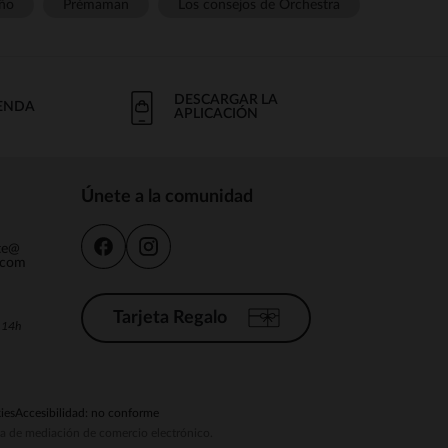
ño
Prémaman
Los consejos de Orchestra
DESCARGAR LA
IENDA
APLICACIÓN
Únete a la comunidad
nte@
.com
Tarjeta Regalo
a 14h
ies
Accesibilidad: no conforme
ema de mediación de comercio electrónico.