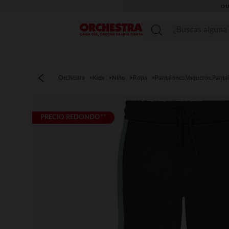
OU
Menú
Orchestra
Kids
Niño
Ropa
Pantalones,Vaqueros,Panta
PRECIO REDONDO**