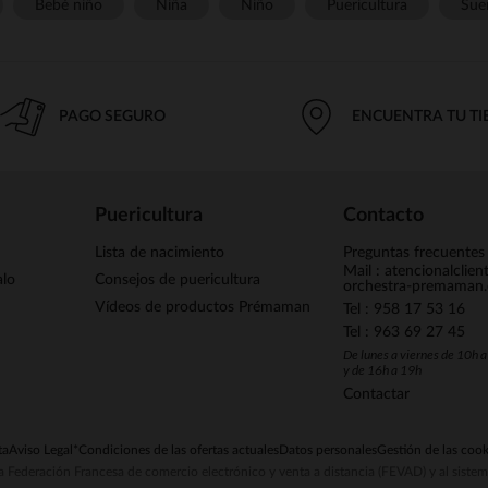
Bebé niño
Niña
Niño
Puericultura
Sue
PAGO SEGURO
ENCUENTRA TU T
Puericultura
Contacto
Lista de nacimiento
Preguntas frecuentes
Mail : atencionalclie
alo
Consejos de puericultura
orchestra-premaman
Vídeos de productos Prémaman
Tel : 958 17 53 16
Tel : 963 69 27 45
De lunes a viernes de 10h 
y de 16h a 19h
Contactar
ta
Aviso Legal
*Condiciones de las ofertas actuales
Datos personales
Gestión de las cook
la Federación Francesa de comercio electrónico y venta a distancia (FEVAD) y al sist