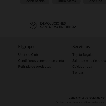
Recién nacido
Futura Mamá
Bebé niña
DEVOLUCIONES
GRATUITAS EN TIENDA
El grupo
Servicios
Únete al Club
Tarjeta Regalo
Condiciones generales de venta
Saldo de mi tarjeta reg
Retirada de productos
Cuidado ropa
Tiendas
Condiciones generales de ven
Orchestra adhiere al código de ética de 