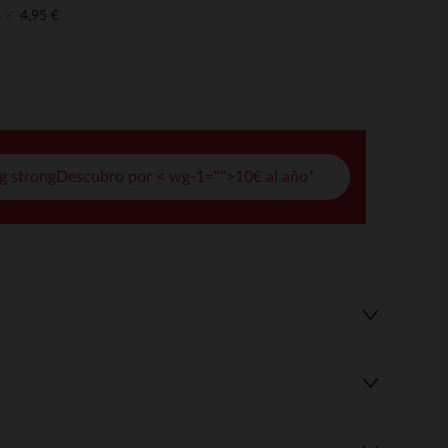
pciones
4,95 €
o
ustes de privacidad, garantizando el cumplimiento de las regula
g strongDescubro por < wg-1="">10€ al año*