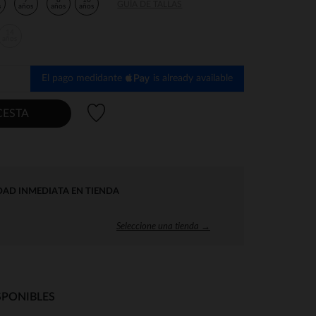
7
8
10
GUÍA DE TALLAS
s
años
años
años
14
años
El pago medidante
is already available
Lista de deseos
CESTA
DAD INMEDIATA EN TIENDA
Seleccione una tienda →
SPONIBLES