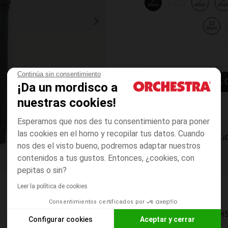
3
4
5
6
años
años
años
año
12
años
Continúa sin consentimiento
AÑADIR A LA 
¡Da un mordisco a
nuestras cookies!
Esperamos que nos des tu consentimiento para poner
las cookies en el horno y recopilar tus datos. Cuando
DISPONIBILI
nos des el visto bueno, podremos adaptar nuestros
contenidos a tus gustos. Entonces, ¿cookies, con
pepitas o sin?
Leer la política de cookies
Consentimientos certificados por
MODOS DE ENVÍO DI
Configurar cookies
Aceptar y cerrar