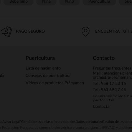
Bebé niño
Niña
Niño
Puericultura
Sue
PAGO SEGURO
ENCUENTRA TU T
Puericultura
Contacto
Lista de nacimiento
Preguntas frecuentes
Mail : atencionalclie
alo
Consejos de puericultura
orchestra-premaman
Vídeos de productos Prémaman
Tel : 958 17 53 16
Tel : 963 69 27 45
De lunes a viernes de 10h 
y de 16h a 19h
Contactar
ta
Aviso Legal
*Condiciones de las ofertas actuales
Datos personales
Gestión de las cook
la Federación Francesa de comercio electrónico y venta a distancia (FEVAD) y al sist