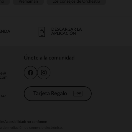
ño
Prémaman
Los consejos de Orchestra
DESCARGAR LA
IENDA
APLICACIÓN
Únete a la comunidad
nte@
.com
Tarjeta Regalo
a 14h
ies
Accesibilidad: no conforme
ema de mediación de comercio electrónico.