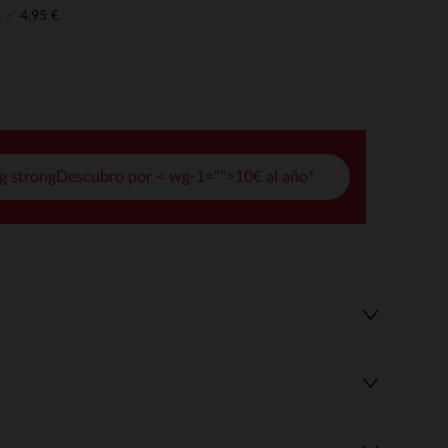
pciones
4,95 €
o
ustes de privacidad, garantizando el cumplimiento de las regula
g strongDescubro por < wg-1="">10€ al año*