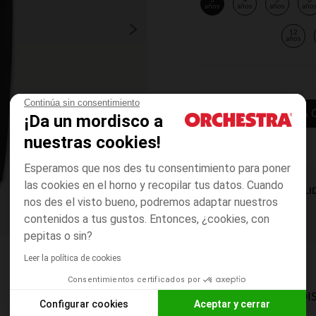
3
4
5
6
años
años
años
año
12
años
Continúa sin consentimiento
AÑADIR A LA 
¡Da un mordisco a
nuestras cookies!
Esperamos que nos des tu consentimiento para poner
las cookies en el horno y recopilar tus datos. Cuando
DISPONIBILI
nos des el visto bueno, podremos adaptar nuestros
contenidos a tus gustos. Entonces, ¿cookies, con
pepitas o sin?
Leer la política de cookies
Consentimientos certificados por
MODOS DE ENVÍO DI
Configurar cookies
Aceptar y cerrar