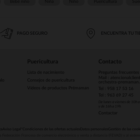
Bebé niño
Niña
Niño
Puericultura
Sue
PAGO SEGURO
ENCUENTRA TU T
Puericultura
Contacto
Lista de nacimiento
Preguntas frecuentes
Mail : atencionalclie
alo
Consejos de puericultura
orchestra-premaman
Vídeos de productos Prémaman
Tel : 958 17 53 16
Tel : 963 69 27 45
De lunes a viernes de 10h 
y de 16h a 19h
Contactar
ta
Aviso Legal
*Condiciones de las ofertas actuales
Datos personales
Gestión de las cook
la Federación Francesa de comercio electrónico y venta a distancia (FEVAD) y al sist