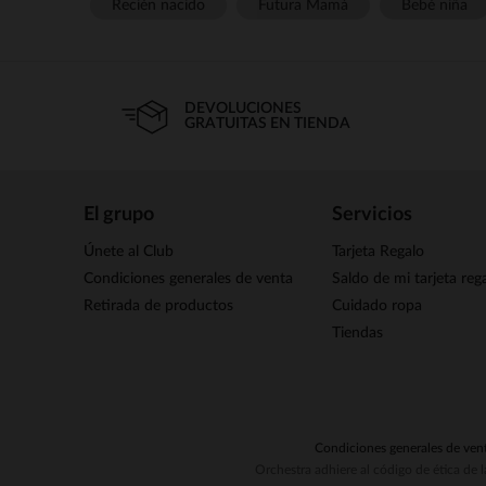
Recién nacido
Futura Mamá
Bebé niña
DEVOLUCIONES
GRATUITAS EN TIENDA
El grupo
Servicios
Únete al Club
Tarjeta Regalo
Condiciones generales de venta
Saldo de mi tarjeta reg
Retirada de productos
Cuidado ropa
Tiendas
Condiciones generales de ven
Orchestra adhiere al código de ética de 