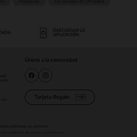
ño
Prémaman
Los consejos de Orchestra
DESCARGAR LA
IENDA
APLICACIÓN
Únete a la comunidad
nte@
.com
Tarjeta Regalo
a 14h
ies
Accesibilidad: no conforme
ema de mediación de comercio electrónico.