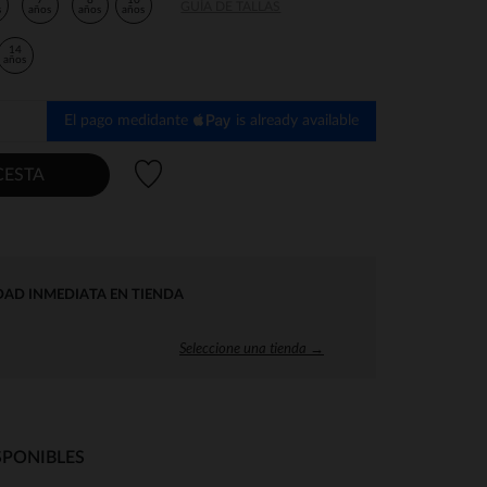
7
8
10
GUÍA DE TALLAS
s
años
años
años
14
años
El pago medidante
is already available
Lista de deseos
CESTA
DAD INMEDIATA EN TIENDA
Seleccione una tienda →
SPONIBLES