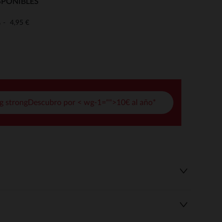
SPONIBLES
pciones
4,95 €
o
ustes de privacidad, garantizando el cumplimiento de las regula
g strongDescubro por < wg-1="">10€ al año*