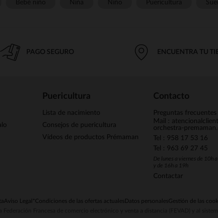
Bebé niño
Niña
Niño
Puericultura
Sue
PAGO SEGURO
ENCUENTRA TU T
Puericultura
Contacto
Lista de nacimiento
Preguntas frecuentes
Mail : atencionalclie
alo
Consejos de puericultura
orchestra-premaman
Vídeos de productos Prémaman
Tel : 958 17 53 16
Tel : 963 69 27 45
De lunes a viernes de 10h 
y de 16h a 19h
Contactar
ta
Aviso Legal
*Condiciones de las ofertas actuales
Datos personales
Gestión de las cook
la Federación Francesa de comercio electrónico y venta a distancia (FEVAD) y al sist