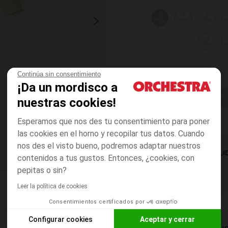
3
4
5
años
años
años
a
12
años
a
Continúa sin consentimiento
¡Da un mordisco a
ELIGE UNA T
nuestras cookies!
Esperamos que nos des tu consentimiento para poner
las cookies en el horno y recopilar tus datos. Cuando
nos des el visto bueno, podremos adaptar nuestros
DISPONIBILI
contenidos a tus gustos. Entonces, ¿cookies, con
pepitas o sin?
Leer la política de cookies
Consentimientos certificados por
Configurar cookies
Aceptar y cerrar