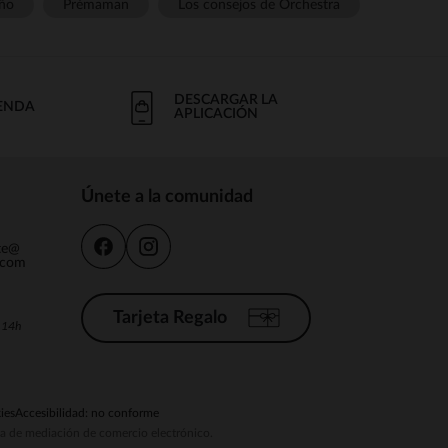
ño
Prémaman
Los consejos de Orchestra
DESCARGAR LA
IENDA
APLICACIÓN
Únete a la comunidad
nte@
.com
Tarjeta Regalo
a 14h
ies
Accesibilidad: no conforme
ema de mediación de comercio electrónico.