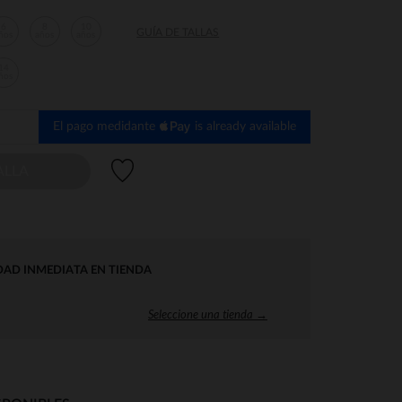
6
8
10
GUÍA DE TALLAS
ños
años
años
14
ños
El pago medidante
is already available
Lista de deseos
ALLA
DAD INMEDIATA EN TIENDA
Seleccione una tienda →