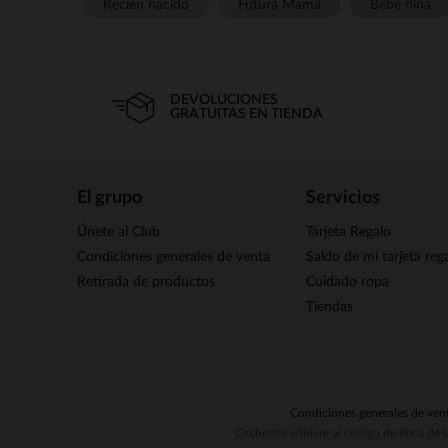
Recién nacido
Futura Mamá
Bebé niña
DEVOLUCIONES
GRATUITAS EN TIENDA
El grupo
Servicios
Únete al Club
Tarjeta Regalo
Condiciones generales de venta
Saldo de mi tarjeta reg
Retirada de productos
Cuidado ropa
Tiendas
Condiciones generales de ven
Orchestra adhiere al código de ética de 