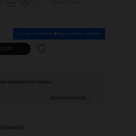
7
8
10
GUÍA DE TALLAS
s
años
años
años
14
años
El pago medidante
is already available
Lista de deseos
CESTA
DAD INMEDIATA EN TIENDA
Seleccione una tienda →
SPONIBLES