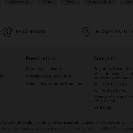
Bebé niño
Niña
Niño
Puericultura
Sue
PAGO SEGURO
ENCUENTRA TU T
Puericultura
Contacto
Lista de nacimiento
Preguntas frecuentes
Mail : atencionalclie
alo
Consejos de puericultura
orchestra-premaman
Vídeos de productos Prémaman
Tel : 958 17 53 16
Tel : 963 69 27 45
De lunes a viernes de 10h 
y de 16h a 19h
Contactar
ta
Aviso Legal
*Condiciones de las ofertas actuales
Datos personales
Gestión de las cook
la Federación Francesa de comercio electrónico y venta a distancia (FEVAD) y al sist