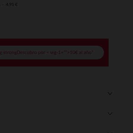
pciones
4,95 €
o
ustes de privacidad, garantizando el cumplimiento de las regula
g strongDescubro por < wg-1="">10€ al año*