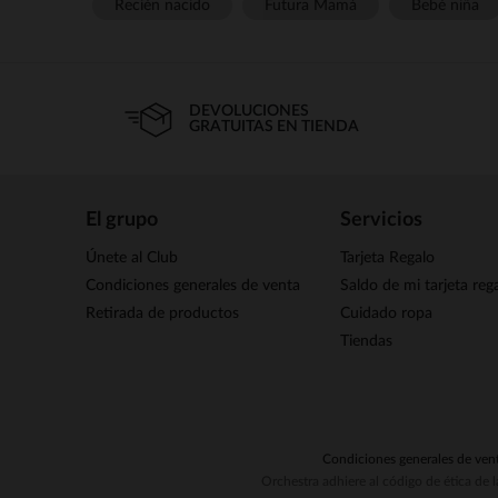
Recién nacido
Futura Mamá
Bebé niña
DEVOLUCIONES
GRATUITAS EN TIENDA
El grupo
Servicios
Únete al Club
Tarjeta Regalo
Condiciones generales de venta
Saldo de mi tarjeta reg
Retirada de productos
Cuidado ropa
Tiendas
Condiciones generales de ven
Orchestra adhiere al código de ética de 