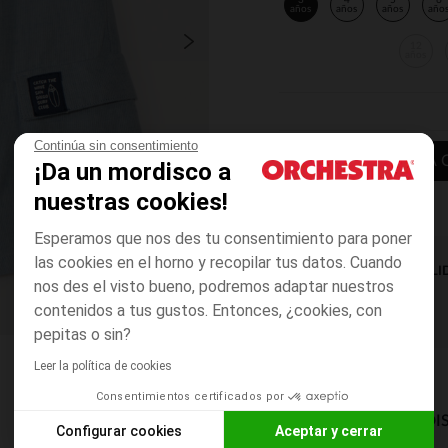
3
4
5
6
años
años
años
año
12
años
Continúa sin consentimiento
AÑADIR A LA 
¡Da un mordisco a
nuestras cookies!
Esperamos que nos des tu consentimiento para poner
las cookies en el horno y recopilar tus datos. Cuando
DISPONIBILI
nos des el visto bueno, podremos adaptar nuestros
contenidos a tus gustos. Entonces, ¿cookies, con
pepitas o sin?
Leer la política de cookies
Consentimientos certificados por
MODOS DE ENVÍO DI
Configurar cookies
Aceptar y cerrar