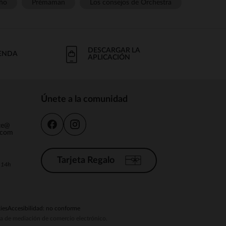
ño
Prémaman
Los consejos de Orchestra
DESCARGAR LA
IENDA
APLICACIÓN
Únete a la comunidad
nte@
.com
Tarjeta Regalo
a 14h
ies
Accesibilidad: no conforme
ema de mediación de comercio electrónico.