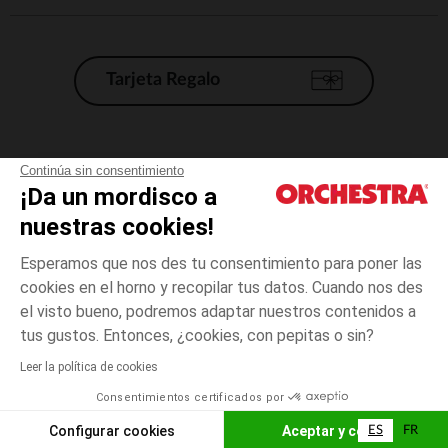
Tarjeta Regalo
Condiciones generales de venta
Continúa sin consentimiento
¡Da un mordisco a
Aviso Legal
*Condiciones de las ofertas actuales
nuestras cookies!
Datos personales
Esperamos que nos des tu consentimiento para poner las
Gestión de las cookies
cookies en el horno y recopilar tus datos. Cuando nos des
Accesibilidad: no conforme
el visto bueno, podremos adaptar nuestros contenidos a
5
Amarillo
Amarillo
años
Orchestra adhiere al código de ética de la Federación Francesa de comercio
tus gustos. Entonces, ¿cookies, con pepitas o sin?
electrónico y venta a distancia (FEVAD) y al sistema de mediación de
comercio electrónico.
Leer la política de cookies
El pago medidante
is already available
Consentimientos certificados por
España
Lista d
ELIGE UNA TALLA
Configurar cookies
Aceptar y cerrar
ES
FR