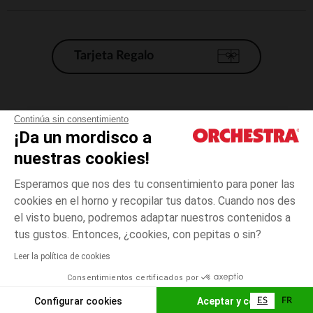
Tarjeta Regalo
Condiciones generales de venta
Continúa sin consentimiento
¡Da un mordisco a
Aviso Legal
*Condiciones de las ofertas actuales
nuestras cookies!
Datos personales
Esperamos que nos des tu consentimiento para poner las
Gestión de las cookies
cookies en el horno y recopilar tus datos. Cuando nos des
Accesibilidad: no conforme
el visto bueno, podremos adaptar nuestros contenidos a
3
Azul
Azul
años
Orchestra adhiere al código de ética de la Federación Francesa de comercio
tus gustos. Entonces, ¿cookies, con pepitas o sin?
electrónico y venta a distancia (FEVAD) y al sistema de mediación de
comercio electrónico.
Leer la política de cookies
El pago medidante
is already available
Consentimientos certificados por
España
Lista d
ELIGE UNA TALLA
Configurar cookies
Aceptar y cerrar
ES
FR