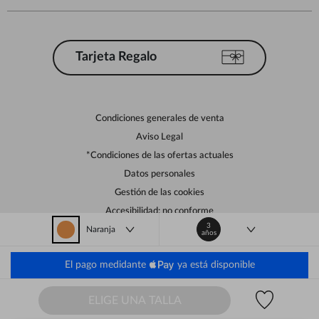
Tarjeta Regalo
Condiciones generales de venta
Aviso Legal
*Condiciones de las ofertas actuales
Datos personales
Gestión de las cookies
Accesibilidad: no conforme
3
Naranja
Naranja
años
Orchestra adhiere al código de ética de la Federación Francesa de comercio
electrónico y venta a distancia (FEVAD) y al sistema de mediación de
comercio electrónico.
El pago medidante
ya está disponible
España
Lista d
ELIGE UNA TALLA