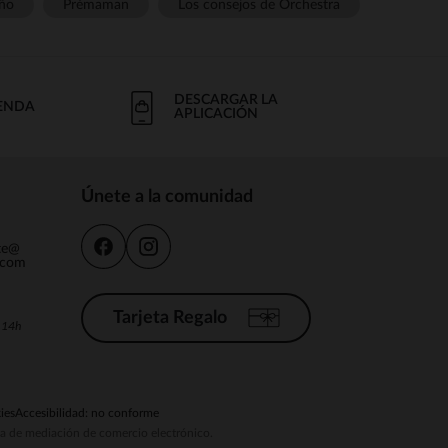
ño
Prémaman
Los consejos de Orchestra
DESCARGAR LA
IENDA
APLICACIÓN
Únete a la comunidad
nte@
.com
Tarjeta Regalo
a 14h
ies
Accesibilidad: no conforme
ema de mediación de comercio electrónico.