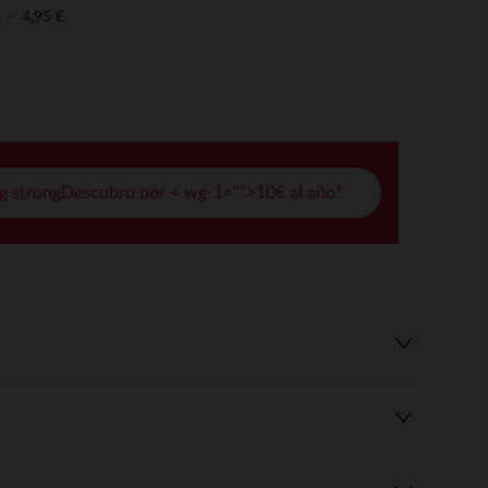
pciones
4,95 €
o
ustes de privacidad, garantizando el cumplimiento de las regula
g strongDescubro por < wg-1="">10€ al año*