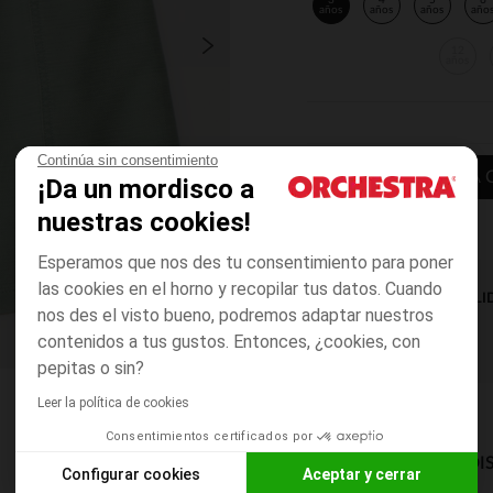
3
4
5
6
años
años
años
año
12
años
Continúa sin consentimiento
AÑADIR A LA 
¡Da un mordisco a
nuestras cookies!
Esperamos que nos des tu consentimiento para poner
las cookies en el horno y recopilar tus datos. Cuando
DISPONIBILI
nos des el visto bueno, podremos adaptar nuestros
contenidos a tus gustos. Entonces, ¿cookies, con
pepitas o sin?
Leer la política de cookies
Consentimientos certificados por
MODOS DE ENVÍO DI
Configurar cookies
Aceptar y cerrar