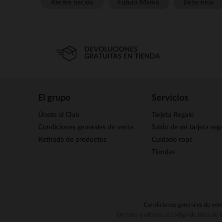
Recién nacido
Futura Mamá
Bebé niña
DEVOLUCIONES
GRATUITAS EN TIENDA
El grupo
Servicios
Únete al Club
Tarjeta Regalo
Condiciones generales de venta
Saldo de mi tarjeta reg
Retirada de productos
Cuidado ropa
Tiendas
Condiciones generales de ven
Orchestra adhiere al código de ética de 