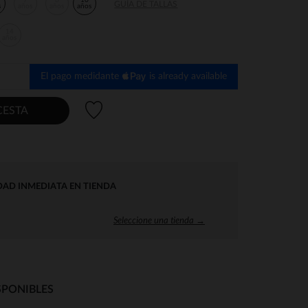
7
8
10
GUÍA DE TALLAS
s
años
años
años
14
años
El pago medidante
is already available
Lista de deseos
CESTA
DAD INMEDIATA EN TIENDA
Seleccione una tienda →
SPONIBLES