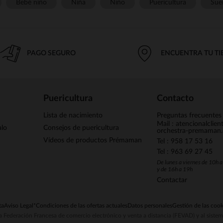
Bebé niño
Niña
Niño
Puericultura
Sue
PAGO SEGURO
ENCUENTRA TU T
Puericultura
Contacto
Lista de nacimiento
Preguntas frecuentes
Mail : atencionalclie
alo
Consejos de puericultura
orchestra-premaman
Vídeos de productos Prémaman
Tel : 958 17 53 16
Tel : 963 69 27 45
De lunes a viernes de 10h 
y de 16h a 19h
Contactar
ta
Aviso Legal
*Condiciones de las ofertas actuales
Datos personales
Gestión de las cook
la Federación Francesa de comercio electrónico y venta a distancia (FEVAD) y al sist