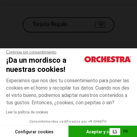
Tarjeta Regalo
Condiciones generales de venta
Continúa sin consentimiento
¡Da un mordisco a
Aviso Legal
*Condiciones de las ofertas actuales
nuestras cookies!
Datos personales
Esperamos que nos des tu consentimiento para poner las
Gestión de las cookies
cookies en el horno y recopilar tus datos. Cuando nos des
Accesibilidad: no conforme
el visto bueno, podremos adaptar nuestros contenidos a
3
Gris
Gris
años
Orchestra adhiere al código de ética de la Federación Francesa de comercio
tus gustos. Entonces, ¿cookies, con pepitas o sin?
electrónico y venta a distancia (FEVAD) y al sistema de mediación de
comercio electrónico.
Leer la política de cookies
El pago medidante
is already available
Consentimientos certificados por
España
Lista d
ELIGE UNA TALLA
Configurar cookies
Aceptar y cerrar
ES
FR