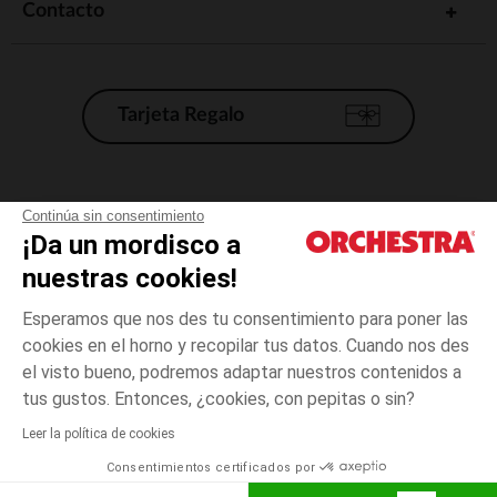
Contacto
Tarjeta Regalo
Condiciones generales de venta
Continúa sin consentimiento
¡Da un mordisco a
Aviso Legal
*Condiciones de las ofertas actuales
nuestras cookies!
Datos personales
Esperamos que nos des tu consentimiento para poner las
Gestión de las cookies
cookies en el horno y recopilar tus datos. Cuando nos des
Accesibilidad: no conforme
el visto bueno, podremos adaptar nuestros contenidos a
3
Verde
Verde
años
Orchestra adhiere al código de ética de la Federación Francesa de comercio
tus gustos. Entonces, ¿cookies, con pepitas o sin?
electrónico y venta a distancia (FEVAD) y al sistema de mediación de
comercio electrónico.
Leer la política de cookies
El pago medidante
is already available
Consentimientos certificados por
España
Lista d
ELIGE UNA TALLA