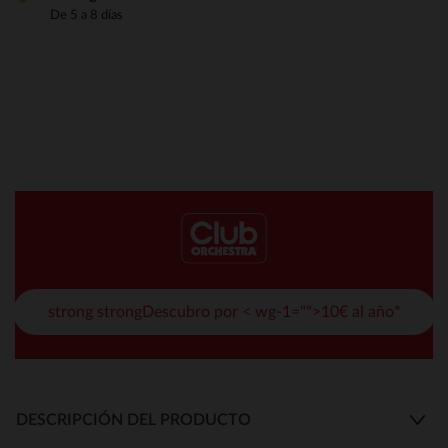
De 5 a 8 días
strong strongDescubro por < wg-1="">10€ al año*
DESCRIPCIÓN DEL PRODUCTO