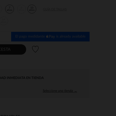
7
8
10
GUÍA DE TALLAS
s
años
años
años
14
años
El pago medidante
is already available
Lista de deseos
CESTA
DAD INMEDIATA EN TIENDA
Seleccione una tienda →