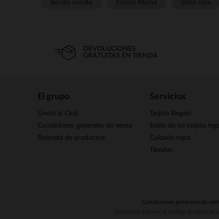
Recién nacido
Futura Mamá
Bebé niña
DEVOLUCIONES
GRATUITAS EN TIENDA
El grupo
Servicios
Únete al Club
Tarjeta Regalo
Condiciones generales de venta
Saldo de mi tarjeta reg
Retirada de productos
Cuidado ropa
Tiendas
Condiciones generales de ven
Orchestra adhiere al código de ética de 