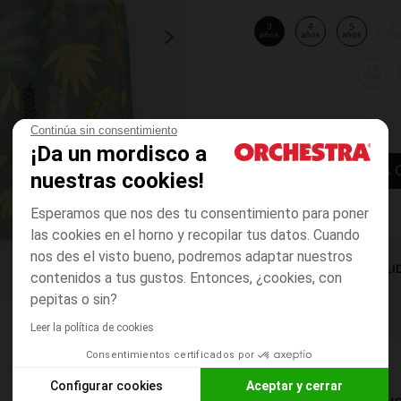
3
4
5
6
años
años
años
año
12
años
Continúa sin consentimiento
¡Da un mordisco a
AÑADIR A LA 
nuestras cookies!
Esperamos que nos des tu consentimiento para poner
las cookies en el horno y recopilar tus datos. Cuando
nos des el visto bueno, podremos adaptar nuestros
DISPONIBILI
contenidos a tus gustos. Entonces, ¿cookies, con
pepitas o sin?
Leer la política de cookies
Consentimientos certificados por
Configurar cookies
Aceptar y cerrar