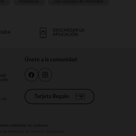
ño
Prémaman
Los consejos de Orchestra
DESCARGAR LA
IENDA
APLICACIÓN
Únete a la comunidad
nte@
.com
Tarjeta Regalo
a 14h
ies
Accesibilidad: no conforme
ema de mediación de comercio electrónico.