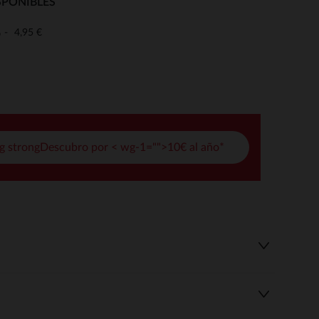
SPONIBLES
pciones
4,95 €
o
ustes de privacidad, garantizando el cumplimiento de las regula
g strongDescubro por < wg-1="">10€ al año*