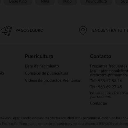
Bebé niño
Niña
Niño
Puericultura
Sue
PAGO SEGURO
ENCUENTRA TU T
Puericultura
Contacto
Lista de nacimiento
Preguntas frecuentes
Mail : atencionalclie
alo
Consejos de puericultura
orchestra-premaman
Vídeos de productos Prémaman
Tel : 958 17 53 16
Tel : 963 69 27 45
De lunes a viernes de 10h 
y de 16h a 19h
Contactar
ta
Aviso Legal
*Condiciones de las ofertas actuales
Datos personales
Gestión de las cook
la Federación Francesa de comercio electrónico y venta a distancia (FEVAD) y al sist