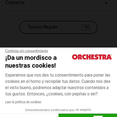
Contacto
Tarjeta Regalo
Condiciones generales de venta
Continúa sin consentimiento
¡Da un mordisco a
Aviso Legal
*Condiciones de las ofertas actuales
nuestras cookies!
Datos personales
Esperamos que nos des tu consentimiento para poner las
Gestión de las cookies
cookies en el horno y recopilar tus datos. Cuando nos des
Accesibilidad: no conforme
el visto bueno, podremos adaptar nuestros contenidos a
3
Crudo
Crudo
años
Orchestra adhiere al código de ética de la Federación Francesa de comercio
tus gustos. Entonces, ¿cookies, con pepitas o sin?
electrónico y venta a distancia (FEVAD) y al sistema de mediación de
comercio electrónico.
Leer la política de cookies
El pago medidante
is already available
Consentimientos certificados por
España
Lista d
AÑADIR A LA CESTA