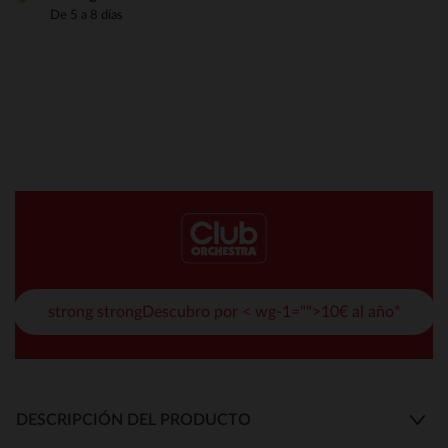
De 5 a 8 días
strong strongDescubro por < wg-1="">10€ al año*
DESCRIPCIÓN DEL PRODUCTO