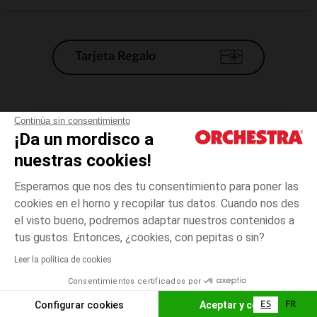
Tarjeta Regalo
Condiciones generales de venta
Continúa sin consentimiento
¡Da un mordisco a
Aviso Legal
*Condiciones de las ofertas actuales
nuestras cookies!
Datos personales
Esperamos que nos des tu consentimiento para poner las
Gestión de las cookies
cookies en el horno y recopilar tus datos. Cuando nos des
Accesibilidad: no conforme
el visto bueno, podremos adaptar nuestros contenidos a
3
Beige
Beige
años
Orchestra adhiere al código de ética de la Federación Francesa de comercio
tus gustos. Entonces, ¿cookies, con pepitas o sin?
electrónico y venta a distancia (FEVAD) y al sistema de mediación de
comercio electrónico.
Leer la política de cookies
El pago medidante
is already available
Consentimientos certificados por
España
Lista d
ELIGE UNA TALLA
Configurar cookies
Aceptar y cerrar
ES
FR