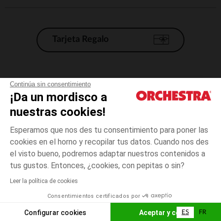
Tarjeta Regalo
Condiciones generales de venta
Continúa sin consentimiento
¡Da un mordisco a
Aviso Legal
*Condiciones de las ofertas actuales
nuestras cookies!
Datos personales
Esperamos que nos des tu consentimiento para poner las
Gestión de las cookies
cookies en el horno y recopilar tus datos. Cuando nos des
Accesibilidad: no conforme
el visto bueno, podremos adaptar nuestros contenidos a
6
Azul
Azul
años
Orchestra adhiere al código de ética de la Federación Francesa de comercio
tus gustos. Entonces, ¿cookies, con pepitas o sin?
electrónico y venta a distancia (FEVAD) y al sistema de mediación de
comercio electrónico.
Leer la política de cookies
El pago medidante
is already available
Consentimientos certificados por
España
Lista d
ELIGE UNA TALLA
Configurar cookies
Aceptar y cerrar
ES
FR