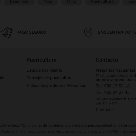
Bebé niño
Niña
Niño
Puericultura
Sue
PAGO SEGURO
ENCUENTRA TU T
Puericultura
Contacto
Lista de nacimiento
Preguntas frecuentes
Mail : atencionalclie
alo
Consejos de puericultura
orchestra-premaman
Vídeos de productos Prémaman
Tel : 958 17 53 16
Tel : 963 69 27 45
De lunes a viernes de 10h 
y de 16h a 19h
Contactar
ta
Aviso Legal
*Condiciones de las ofertas actuales
Datos personales
Gestión de las cook
la Federación Francesa de comercio electrónico y venta a distancia (FEVAD) y al sist