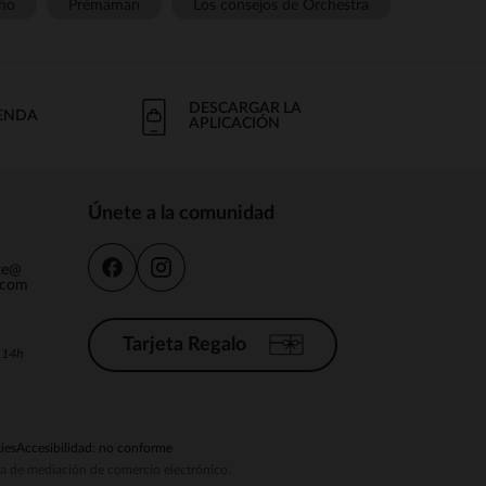
ño
Prémaman
Los consejos de Orchestra
DESCARGAR LA
IENDA
APLICACIÓN
Únete a la comunidad
nte@
.com
Tarjeta Regalo
a 14h
ies
Accesibilidad: no conforme
ema de mediación de comercio electrónico.