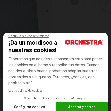
3
4
5
6
años
años
años
año
12
años
Continúa sin consentimiento
ELIGE UNA T
¡Da un mordisco a
nuestras cookies!
Esperamos que nos des tu consentimiento para poner
las cookies en el horno y recopilar tus datos. Cuando
DISPONIBILI
nos des el visto bueno, podremos adaptar nuestros
contenidos a tus gustos. Entonces, ¿cookies, con
pepitas o sin?
Leer la política de cookies
Consentimientos certificados por
MODOS DE ENVÍO DI
Configurar cookies
Aceptar y cerrar