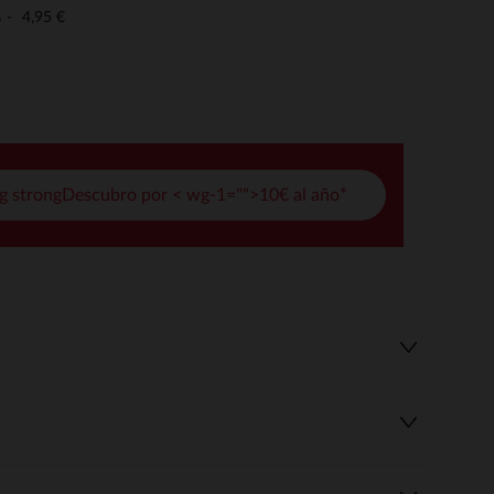
pciones
4,95 €
o
ustes de privacidad, garantizando el cumplimiento de las regula
g strongDescubro por < wg-1="">10€ al año*