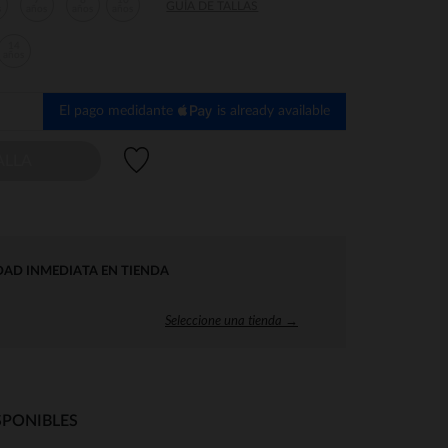
7
8
10
GUÍA DE TALLAS
s
años
años
años
14
años
El pago medidante
is already available
Lista de deseos
ALLA
DAD INMEDIATA EN TIENDA
Seleccione una tienda →
SPONIBLES