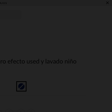
×
AJOS
o efecto used y lavado niño