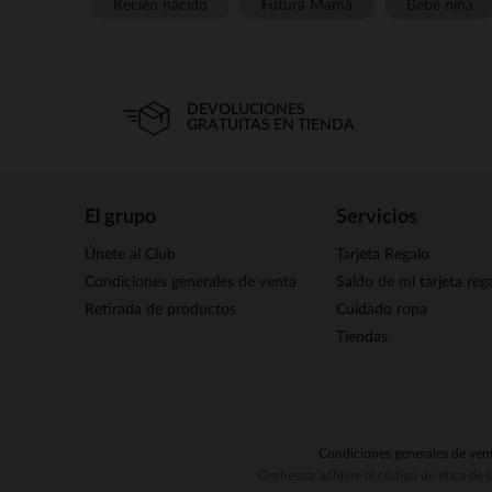
Recién nacido
Futura Mamá
Bebé niña
DEVOLUCIONES
GRATUITAS EN TIENDA
El grupo
Servicios
Únete al Club
Tarjeta Regalo
Condiciones generales de venta
Saldo de mi tarjeta reg
Retirada de productos
Cuidado ropa
Tiendas
Condiciones generales de ven
Orchestra adhiere al código de ética de 