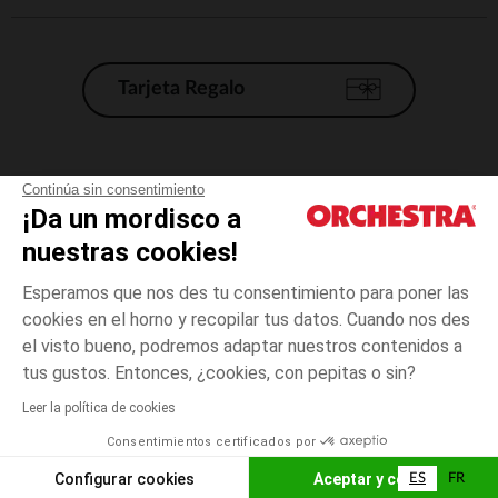
Tarjeta Regalo
Condiciones generales de venta
Continúa sin consentimiento
¡Da un mordisco a
Aviso Legal
*Condiciones de las ofertas actuales
nuestras cookies!
Datos personales
Esperamos que nos des tu consentimiento para poner las
Gestión de las cookies
cookies en el horno y recopilar tus datos. Cuando nos des
Accesibilidad: no conforme
el visto bueno, podremos adaptar nuestros contenidos a
2
Azul
Azul
años
Orchestra adhiere al código de ética de la Federación Francesa de comercio
tus gustos. Entonces, ¿cookies, con pepitas o sin?
electrónico y venta a distancia (FEVAD) y al sistema de mediación de
comercio electrónico.
Leer la política de cookies
El pago medidante
is already available
Consentimientos certificados por
España
Lista d
AÑADIR A LA CESTA
Configurar cookies
Aceptar y cerrar
ES
FR