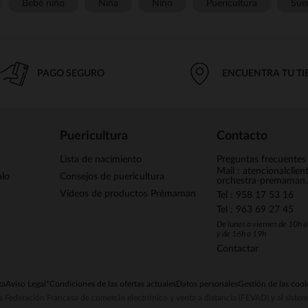
Bebé niño
Niña
Niño
Puericultura
Sue
PAGO SEGURO
ENCUENTRA TU T
Puericultura
Contacto
Lista de nacimiento
Preguntas frecuentes
Mail : atencionalclie
alo
Consejos de puericultura
orchestra-premaman
Vídeos de productos Prémaman
Tel : 958 17 53 16
Tel : 963 69 27 45
De lunes a viernes de 10h 
y de 16h a 19h
Contactar
ta
Aviso Legal
*Condiciones de las ofertas actuales
Datos personales
Gestión de las cook
la Federación Francesa de comercio electrónico y venta a distancia (FEVAD) y al sist