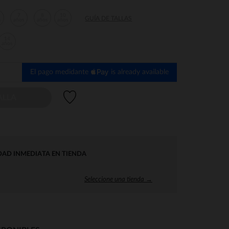
7
8
10
GUÍA DE TALLAS
s
años
años
años
14
años
El pago medidante
is already available
Lista de deseos
ALLA
DAD INMEDIATA EN TIENDA
Seleccione una tienda →