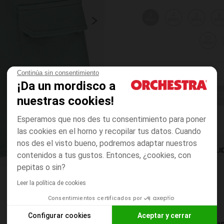
3
4
5
6
años
años
años
año
12
años
Continúa sin consentimiento
¡Da un mordisco a
ELIGE UNA T
nuestras cookies!
Esperamos que nos des tu consentimiento para poner
las cookies en el horno y recopilar tus datos. Cuando
nos des el visto bueno, podremos adaptar nuestros
DISPONIBILI
contenidos a tus gustos. Entonces, ¿cookies, con
pepitas o sin?
Leer la política de cookies
Consentimientos certificados por
Configurar cookies
Aceptar y cerrar