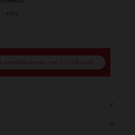
SPONIBLES
opciones
4,95 €
o
ración de privacidad, garantizando el cumplimiento de la normat
g strongDescubro por < wg-1="">10€ al año*