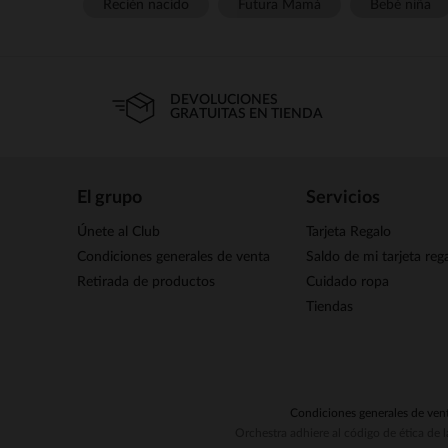
Recién nacido
Futura Mamá
Bebé niña
DEVOLUCIONES
GRATUITAS EN TIENDA
El grupo
Servicios
Únete al Club
Tarjeta Regalo
Condiciones generales de venta
Saldo de mi tarjeta reg
Retirada de productos
Cuidado ropa
Tiendas
Condiciones generales de ven
Orchestra adhiere al código de ética de 