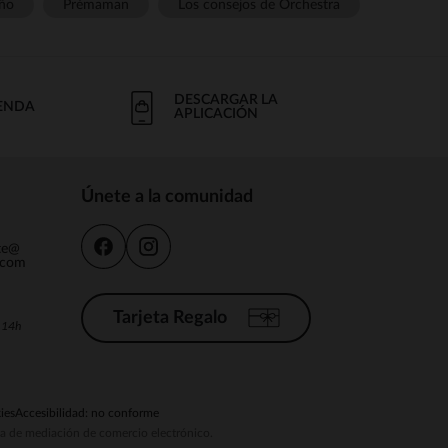
ño
Prémaman
Los consejos de Orchestra
DESCARGAR LA
IENDA
APLICACIÓN
Únete a la comunidad
nte@
.com
Tarjeta Regalo
a 14h
ies
Accesibilidad: no conforme
ema de mediación de comercio electrónico.