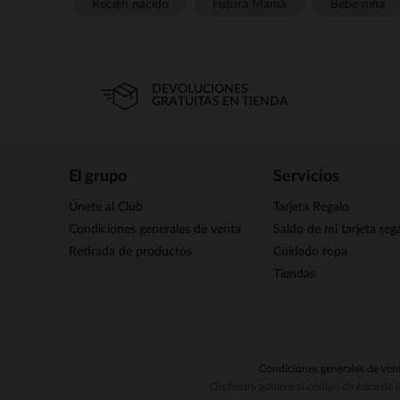
Recién nacido
Futura Mamá
Bebé niña
DEVOLUCIONES
GRATUITAS EN TIENDA
El grupo
Servicios
Únete al Club
Tarjeta Regalo
Condiciones generales de venta
Saldo de mi tarjeta reg
Retirada de productos
Cuidado ropa
Tiendas
Condiciones generales de ven
Orchestra adhiere al código de ética de 