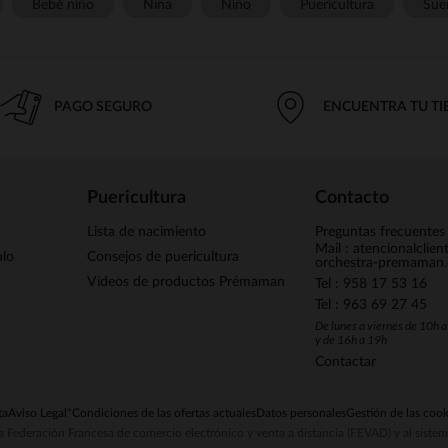
Bebé niño
Niña
Niño
Puericultura
Sue
PAGO SEGURO
ENCUENTRA TU T
Puericultura
Contacto
Lista de nacimiento
Preguntas frecuentes
Mail : atencionalclie
alo
Consejos de puericultura
orchestra-premaman
Vídeos de productos Prémaman
Tel : 958 17 53 16
Tel : 963 69 27 45
De lunes a viernes de 10h 
y de 16h a 19h
Contactar
ta
Aviso Legal
*Condiciones de las ofertas actuales
Datos personales
Gestión de las cook
la Federación Francesa de comercio electrónico y venta a distancia (FEVAD) y al sist