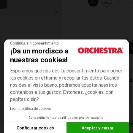
3
4
5
años
años
años
a
12
años
a
Continúa sin consentimiento
AÑADIR A LA 
¡Da un mordisco a
nuestras cookies!
Esperamos que nos des tu consentimiento para poner
las cookies en el horno y recopilar tus datos. Cuando
DISPONIBILI
nos des el visto bueno, podremos adaptar nuestros
contenidos a tus gustos. Entonces, ¿cookies, con
pepitas o sin?
Leer la política de cookies
Consentimientos certificados por
MODOS DE ENVÍO DI
Configurar cookies
Aceptar y cerrar