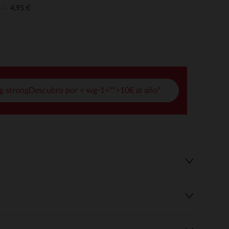
pciones
4,95 €
o
ustes de privacidad, garantizando el cumplimiento de las regula
g strongDescubro por < wg-1="">10€ al año*