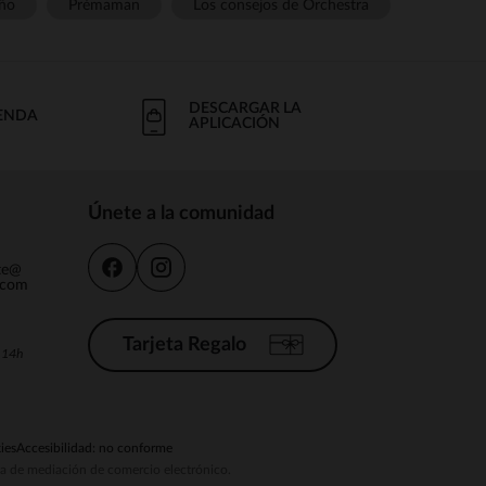
ño
Prémaman
Los consejos de Orchestra
DESCARGAR LA
IENDA
APLICACIÓN
Únete a la comunidad
nte@
.com
Tarjeta Regalo
a 14h
ies
Accesibilidad: no conforme
ema de mediación de comercio electrónico.