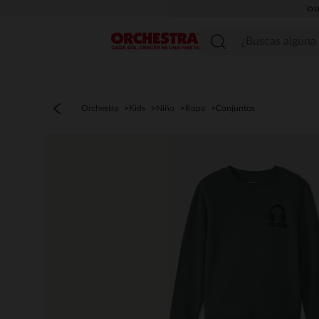
OU
Menú
Orchestra
Kids
Niño
Ropa
Conjuntos