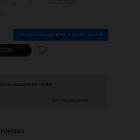
6
8
10
GUÍA DE TALLAS
ños
años
años
14
ños
El pago medidante
is already available
Lista de deseos
CESTA
DAD INMEDIATA EN TIENDA
Seleccione una tienda →
SPONIBLES