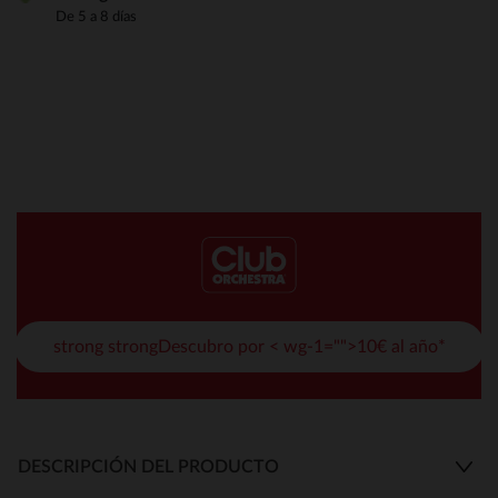
De 5 a 8 días
strong strongDescubro por < wg-1="">10€ al año*
DESCRIPCIÓN DEL PRODUCTO