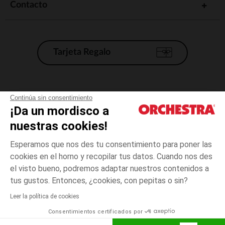
Contacto
Tarjeta Regalo
Condiciones generales de venta
Continúa sin consentimiento
¡Da un mordisco a
Aviso Legal
*Condiciones de las ofertas actuales
nuestras cookies!
Datos personales
Esperamos que nos des tu consentimiento para poner las
Gestión de las cookies
cookies en el horno y recopilar tus datos. Cuando nos des
Accesibilidad: no conforme
el visto bueno, podremos adaptar nuestros contenidos a
3
Crudo
Crudo
años
Orchestra adhiere al código de ética de la Federación Francesa de comercio
tus gustos. Entonces, ¿cookies, con pepitas o sin?
electrónico y venta a distancia (FEVAD) y al sistema de mediación de
comercio electrónico.
Leer la política de cookies
El pago medidante
is already available
Consentimientos certificados por
España
Lista d
AÑADIR A LA CESTA