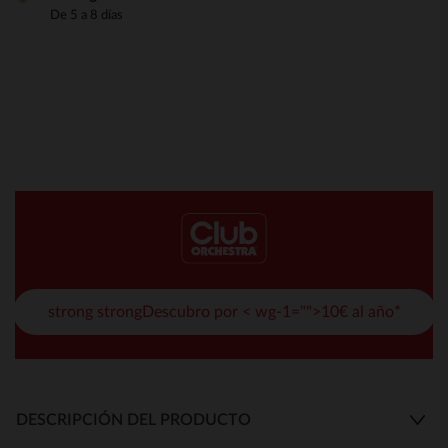
De 5 a 8 días
strong strongDescubro por < wg-1="">10€ al año*
DESCRIPCIÓN DEL PRODUCTO