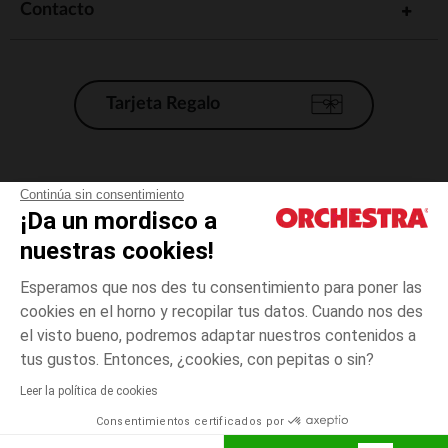
Contacto
Tarjeta Regalo
Condiciones generales de venta
Continúa sin consentimiento
¡Da un mordisco a
Aviso Legal
*Condiciones de las ofertas actuales
nuestras cookies!
Datos personales
Esperamos que nos des tu consentimiento para poner las
Gestión de las cookies
cookies en el horno y recopilar tus datos. Cuando nos des
Accesibilidad: no conforme
el visto bueno, podremos adaptar nuestros contenidos a
6
Rojo
Rojo
años
Orchestra adhiere al código de ética de la Federación Francesa de comercio
tus gustos. Entonces, ¿cookies, con pepitas o sin?
electrónico y venta a distancia (FEVAD) y al sistema de mediación de
comercio electrónico.
Leer la política de cookies
El pago medidante
is already available
Consentimientos certificados por
España
Lista d
ELIGE UNA TALLA