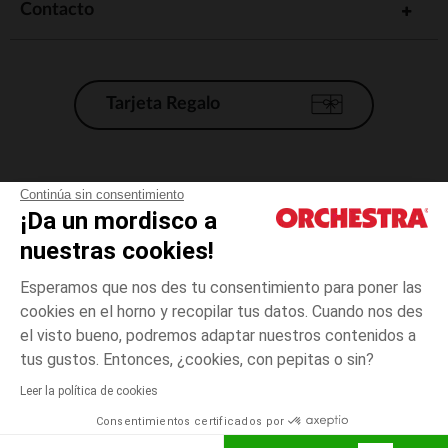
Contacto
Tarjeta Regalo
Condiciones generales de venta
Continúa sin consentimiento
¡Da un mordisco a
Aviso Legal
*Condiciones de las ofertas actuales
nuestras cookies!
Datos personales
Esperamos que nos des tu consentimiento para poner las
Gestión de las cookies
cookies en el horno y recopilar tus datos. Cuando nos des
Accesibilidad: no conforme
el visto bueno, podremos adaptar nuestros contenidos a
5
Beige
Beige
años
Orchestra adhiere al código de ética de la Federación Francesa de comercio
tus gustos. Entonces, ¿cookies, con pepitas o sin?
electrónico y venta a distancia (FEVAD) y al sistema de mediación de
comercio electrónico.
Leer la política de cookies
El pago medidante
is already available
Consentimientos certificados por
España
Lista d
ELIGE UNA TALLA