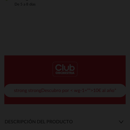
De 5 a 8 días
strong strongDescubro por < wg-1="">10€ al año*
DESCRIPCIÓN DEL PRODUCTO