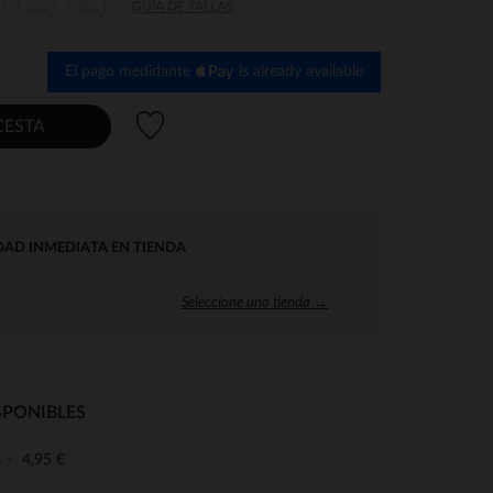
6
8
GUÍA DE TALLAS
años
años
El pago medidante
is already available
Lista de deseos
CESTA
DAD INMEDIATA EN TIENDA
Seleccione una tienda →
SPONIBLES
4,95 €
o