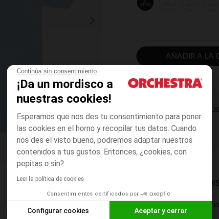
2
3
4
5
años
años
años
años
AÑADIR A LA 
Continúa sin consentimiento
¡Da un mordisco a
nuestras cookies!
DISPONIBILI
Esperamos que nos des tu consentimiento para poner
las cookies en el horno y recopilar tus datos. Cuando
nos des el visto bueno, podremos adaptar nuestros
contenidos a tus gustos. Entonces, ¿cookies, con
pepitas o sin?
Leer la política de cookies
MODOS DE ENVÍO DI
Consentimientos certificados por
Entrega a domicili
Configurar cookies
Aceptar y cerrar
De 5 a 8 días