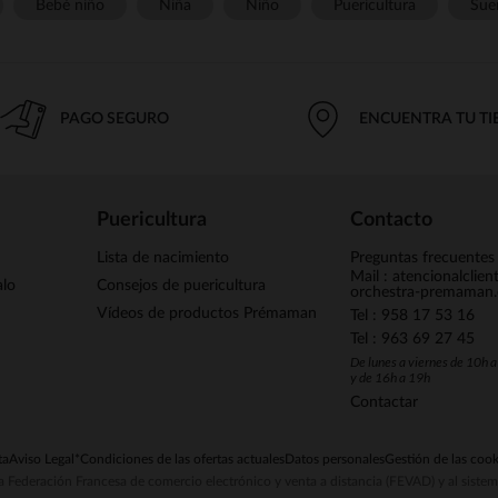
Bebé niño
Niña
Niño
Puericultura
Sue
PAGO SEGURO
ENCUENTRA TU T
Puericultura
Contacto
Lista de nacimiento
Preguntas frecuentes
Mail : atencionalclie
alo
Consejos de puericultura
orchestra-premaman
Vídeos de productos Prémaman
Tel : 958 17 53 16
Tel : 963 69 27 45
De lunes a viernes de 10h 
y de 16h a 19h
Contactar
ta
Aviso Legal
*Condiciones de las ofertas actuales
Datos personales
Gestión de las cook
la Federación Francesa de comercio electrónico y venta a distancia (FEVAD) y al sist