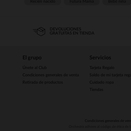
Recién nacido
Futura Mamá
Bebé niña
DEVOLUCIONES
GRATUITAS EN TIENDA
El grupo
Servicios
Únete al Club
Tarjeta Regalo
Condiciones generales de venta
Saldo de mi tarjeta reg
Retirada de productos
Cuidado ropa
Tiendas
Condiciones generales de ven
Orchestra adhiere al código de ética de 