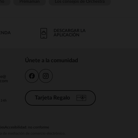
ño
Prémaman
Los consejos de Orchestra
DESCARGAR LA
IENDA
APLICACIÓN
Únete a la comunidad
nte@
.com
Tarjeta Regalo
a 14h
ies
Accesibilidad: no conforme
ema de mediación de comercio electrónico.