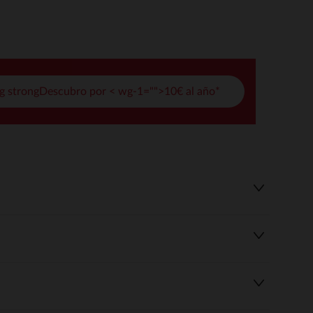
pciones
ustes de privacidad, garantizando el cumplimiento de las regula
g strongDescubro por < wg-1="">10€ al año*