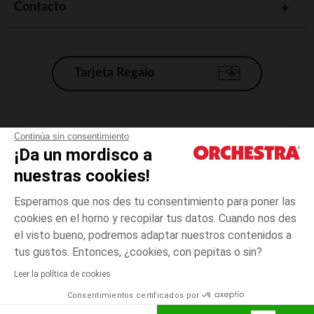
Contacto
Tarjeta Regalo
Condiciones generales de venta
Continúa sin consentimiento
¡Da un mordisco a
Aviso Legal
*Condiciones de las ofertas actuales
nuestras cookies!
Datos personales
Esperamos que nos des tu consentimiento para poner las
Gestión de las cookies
cookies en el horno y recopilar tus datos. Cuando nos des
Accesibilidad: no conforme
el visto bueno, podremos adaptar nuestros contenidos a
3
Verde
Verde
años
Orchestra adhiere al código de ética de la Federación Francesa de comercio
tus gustos. Entonces, ¿cookies, con pepitas o sin?
electrónico y venta a distancia (FEVAD) y al sistema de mediación de
comercio electrónico.
Leer la política de cookies
El pago medidante
is already available
Consentimientos certificados por
España
Lista d
ELIGE UNA TALLA