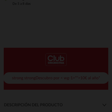
De 5 a 8 días
strong strongDescubro por < wg-1="">10€ al año*
DESCRIPCIÓN DEL PRODUCTO