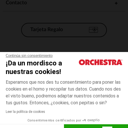
Contacto
Tarjeta Regalo
Condiciones generales de venta
Continúa sin consentimiento
¡Da un mordisco a
Aviso Legal
*Condiciones de las ofertas actuales
nuestras cookies!
Datos personales
Esperamos que nos des tu consentimiento para poner las
Gestión de las cookies
cookies en el horno y recopilar tus datos. Cuando nos des
Accesibilidad: no conforme
el visto bueno, podremos adaptar nuestros contenidos a
3
Verde
Verde
años
Orchestra adhiere al código de ética de la Federación Francesa de comercio
tus gustos. Entonces, ¿cookies, con pepitas o sin?
electrónico y venta a distancia (FEVAD) y al sistema de mediación de
comercio electrónico.
Leer la política de cookies
El pago medidante
is already available
Consentimientos certificados por
España
Lista d
ELIGE UNA TALLA