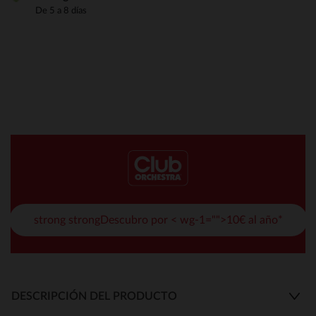
De 5 a 8 días
strong strongDescubro por < wg-1="">10€ al año*
DESCRIPCIÓN DEL PRODUCTO