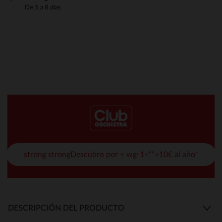
De 5 a 8 días
strong strongDescubro por < wg-1="">10€ al año*
DESCRIPCIÓN DEL PRODUCTO