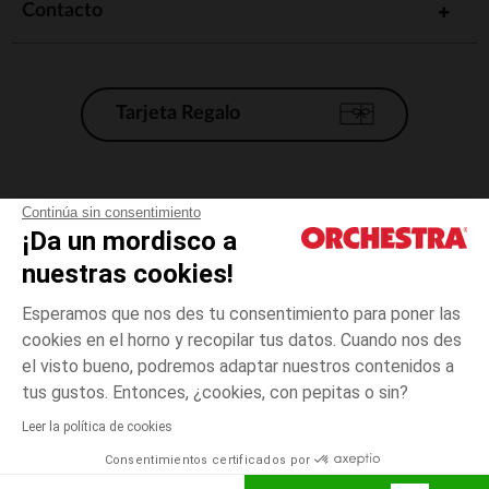
Contacto
Tarjeta Regalo
Condiciones generales de venta
Continúa sin consentimiento
¡Da un mordisco a
Aviso Legal
*Condiciones de las ofertas actuales
nuestras cookies!
Datos personales
Esperamos que nos des tu consentimiento para poner las
Gestión de las cookies
cookies en el horno y recopilar tus datos. Cuando nos des
Accesibilidad: no conforme
el visto bueno, podremos adaptar nuestros contenidos a
5
Gris
Gris
años
Orchestra adhiere al código de ética de la Federación Francesa de comercio
tus gustos. Entonces, ¿cookies, con pepitas o sin?
electrónico y venta a distancia (FEVAD) y al sistema de mediación de
comercio electrónico.
Leer la política de cookies
El pago medidante
is already available
Consentimientos certificados por
España
Lista d
ELIGE UNA TALLA