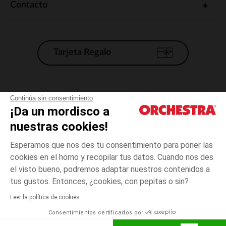
Contacto
Tarjeta Regalo
Condiciones generales de venta
Continúa sin consentimiento
¡Da un mordisco a
Aviso Legal
*Condiciones de las ofertas actuales
nuestras cookies!
Datos personales
Esperamos que nos des tu consentimiento para poner las
Gestión de las cookies
cookies en el horno y recopilar tus datos. Cuando nos des
Accesibilidad: no conforme
el visto bueno, podremos adaptar nuestros contenidos a
4
Blanco
Blanco
años
Orchestra adhiere al código de ética de la Federación Francesa de comercio
tus gustos. Entonces, ¿cookies, con pepitas o sin?
electrónico y venta a distancia (FEVAD) y al sistema de mediación de
comercio electrónico.
Leer la política de cookies
El pago medidante
is already available
Consentimientos certificados por
España
Lista d
ELIGE UNA TALLA