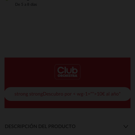
De 5 a 8 días
strong strongDescubro por < wg-1="">10€ al año*
DESCRIPCIÓN DEL PRODUCTO