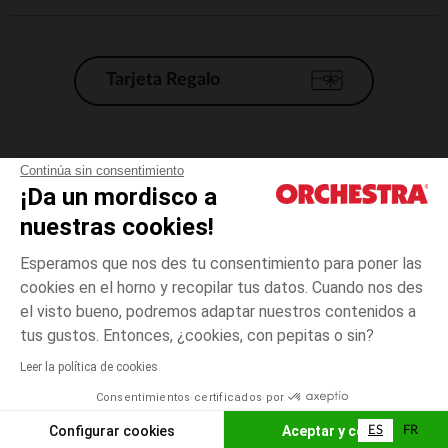
Tarjeta Regalo
Condiciones generales de venta
Continúa sin consentimiento
¡Da un mordisco a
Aviso Legal
*Condiciones de las ofertas actuales
nuestras cookies!
Datos personales
Esperamos que nos des tu consentimiento para poner las
Gestión de las cookies
cookies en el horno y recopilar tus datos. Cuando nos des
Accesibilidad: no conforme
el visto bueno, podremos adaptar nuestros contenidos a
3
Verde
Verde
años
Orchestra adhiere al código de ética de la Federación Francesa de comercio
tus gustos. Entonces, ¿cookies, con pepitas o sin?
electrónico y venta a distancia (FEVAD) y al sistema de mediación de
comercio electrónico.
Leer la política de cookies
El pago medidante
is already available
Consentimientos certificados por
España
Lista d
AÑADIR A LA CESTA
Configurar cookies
Aceptar y cerrar
ES
FR